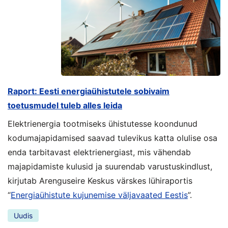
Raport: Eesti energiaühistutele sobivaim
toetusmudel tuleb alles leida
Elektrienergia tootmiseks ühistutesse koondunud
kodumajapidamised saavad tulevikus katta olulise osa
enda tarbitavast elektrienergiast, mis vähendab
majapidamiste kulusid ja suurendab varustuskindlust,
kirjutab Arenguseire Keskus värskes lühiraportis
“
Energiaühistute kujunemise väljavaated Eestis
”.
Uudis