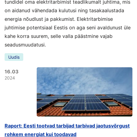
tundidel oma elektritarbimist teadlikumalt juhtima, mis
on aidanud vähendada kulutusi ning tasakaalustada
energia nõudlust ja pakkumist. Elektritarbimise
juhtimise potentsiaal Eestis on aga seni avaldunust üle
kahe korra suurem, selle valla päästmine vajab
seadusmuudatusi.
Uudis
16.03
2024
Raport: Eesti tootvad tarbijad tarbivad jaotusvõrgust
rohkem energiat kui toodavad