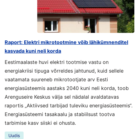
Raport: Elektri mikrotootmine võib lähikümnenditel
kasvada kuni neli korda
Eestimaalaste huvi elektri tootmise vastu on
energiakriisi tipuga võrreldes jahtunud, kuid sellele
vaatamata suureneb mikrotootjate arv Eesti
energiasüsteemis aastaks 2040 kuni neli korda, toob
Arenguseire Keskus välja sel nädalal avaldatavas
raportis „Aktiivsed tarbijad tuleviku energiasüsteemis“.
Energiasüsteemi tasakaalu ja stabiilsust tootva
tarbimise kasv siiski ei ohusta.
Uudis