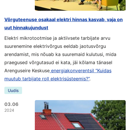
Võrguteenuse osakaal elektri hinnas kasvab, vaja on
uut hinnakujundust
Elektri mikrotootmise ja aktiivsete tarbijate arvu
suurenemine elektrivõrgus eeldab jaotusvõrgu
arendamist, mis nõuab ka suuremaid kulutusi, mida
praegused võrgutasud ei kata, jäi kõlama tänasel
Arenguseire Keskuse
energiakonverentsil “Kuidas
muutub tarbijate roll elektrisüsteemis?”
.
Uudis
03.06
2024