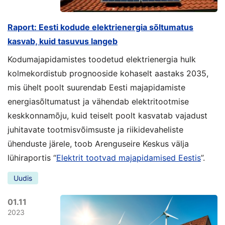
Raport: Eesti kodude elektrienergia sõltumatus
kasvab, kuid tasuvus langeb
Kodumajapidamistes toodetud elektrienergia hulk
kolmekordistub prognooside kohaselt aastaks 2035,
mis ühelt poolt suurendab Eesti majapidamiste
energiasõltumatust ja vähendab elektritootmise
keskkonnamõju, kuid teiselt poolt kasvatab vajadust
juhitavate tootmisvõimsuste ja riikidevaheliste
ühenduste järele, toob Arenguseire Keskus välja
lühiraportis “
Elektrit tootvad majapidamised Eestis
”.
Uudis
01.11
2023