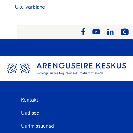
Uku Varblane
Riigikogu juures tegutsev sõltumatu mõttekoda
Kontakt
Uudised
Uurimissuunad