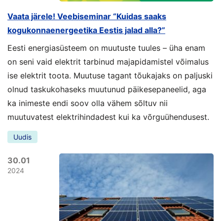
Vaata järele! Veebiseminar “Kuidas saaks
kogukonnaenergeetika Eestis jalad alla?”
Eesti energiasüsteem on muutuste tuules – üha enam
on seni vaid elektrit tarbinud majapidamistel võimalus
ise elektrit toota. Muutuse tagant tõukajaks on paljuski
olnud taskukohaseks muutunud päikesepaneelid, aga
ka inimeste endi soov olla vähem sõltuv nii
muutuvatest elektrihindadest kui ka võrguühendusest.
Uudis
30.01
2024