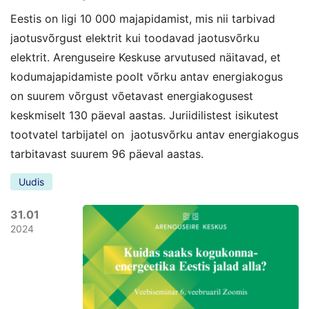
Eestis on ligi 10 000 majapidamist, mis nii tarbivad
jaotusvõrgust elektrit kui toodavad jaotusvõrku
elektrit. Arenguseire Keskuse arvutused näitavad, et
kodumajapidamiste poolt võrku antav energiakogus
on suurem võrgust võetavast energiakogusest
keskmiselt 130 päeval aastas. Juriidilistest isikutest
tootvatel tarbijatel on jaotusvõrku antav energiakogus
tarbitavast suurem 96 päeval aastas.
Uudis
31.01
2024