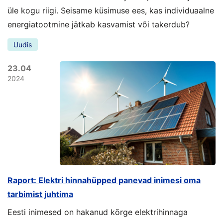
üle kogu riigi. Seisame küsimuse ees, kas individuaalne
energiatootmine jätkab kasvamist või takerdub?
Uudis
23.04
2024
Raport: Elektri hinnahüpped panevad inimesi oma
tarbimist juhtima
Eesti inimesed on hakanud kõrge elektrihinnaga