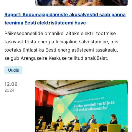
Raport: Kodumajapidamiste akusalvestid saab panna
teenima Eesti elektrisüsteemi huve
Päikesepaneelide omanikel aitaks elektri tootmise
tasuvust tõsta energia lühiajaline salvestamine, mis
toetaks ühtlasi ka Eesti energiasüsteemi tasakaalu,
selgub Arenguseire Keskuse tellitud analüüsist.
Uudis
12.06
2024