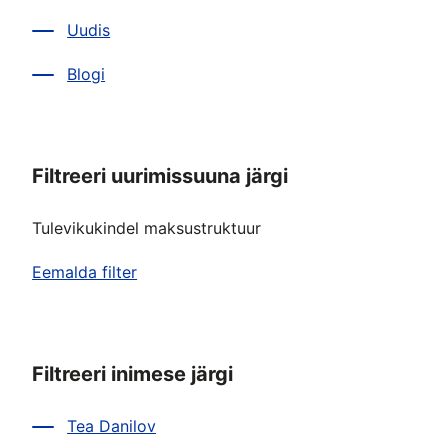
Uudis
Blogi
Filtreeri uurimissuuna järgi
Tulevikukindel maksustruktuur
Eemalda filter
Filtreeri inimese järgi
Tea Danilov