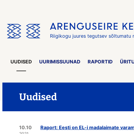
Jäta
menüü
vahele
Riigikogu juures tegutsev sõltumatu
UUDISED
UURIMISSUUNAD
RAPORTID
ÜRIT
Uudised
10.10
Raport: Eesti on EL-i madalaimate vara
2021