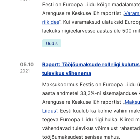
Eesti on Euroopa Liidu kõige madalamate
Arenguseire Keskuse lühiraportist „
Varama
riikides
“. Kui varamaksud ulatuksid Euroo
laekuks riigieelarvesse aastas üle 500 mi
Uudis
05.10
Raport: Tööjõumaksude roll riigi kulutu
2021
tulevikus vähenema
Maksukoormus Eestis on Euroopa Liidu ü
aasta andmetel 33,3%-ni sisemajanduse 
Arenguseire Keskuse lühiraportist „
Maksut
Liidus
“. Eesti kuulub ka kolme vähim mak
tegeva Euroopa Liidu riigi hulka. Kiired
vähendavad tulevikus võimalust rahastada 
tööjõumaksudest senises mahus.