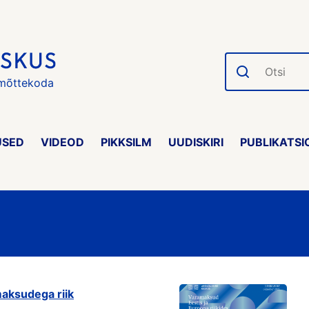
Otsi
 mõttekoda
USED
VIDEOD
PIKKSILM
UUDISKIRI
PUBLIKATSI
maksudega riik