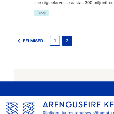
see riigieelarvesse aastas 300 miljonit e
Blogi
EELMISED
1
2
Riigikogu juures tegutsev sõltumatu