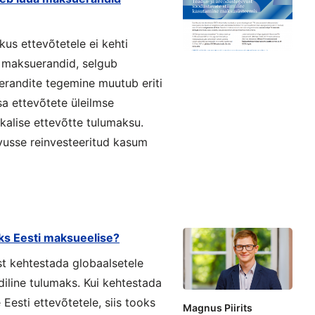
kus ettevõtetele ei kehti
 maksuerandid, selgub
erandite tegemine muutub eriti
a ettevõtete üleilmse
kalise ettevõtte tulumaksu.
vusse reinvesteeritud kasum
ks Eesti maksueelise?
ist kehtestada globaalsetele
diline tulumaks. Kui kehtestada
esti ettevõtetele, siis tooks
Magnus Piirits