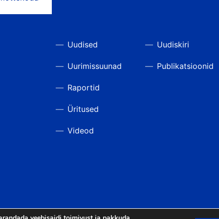
Uudised
Uudiskiri
Uurimissuunad
Publikatsioonid
Raportid
Üritused
Videod
arandada veebisaidi toimivust ja pakkuda