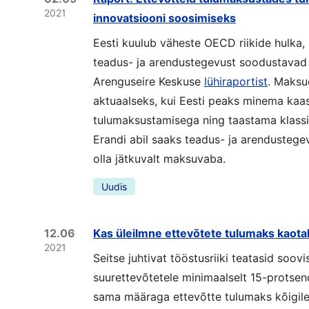
2021
innovatsiooni soosimiseks
Eesti kuulub väheste OECD riikide hulka, 
teadus- ja arendustegevust soodustavad
Arenguseire Keskuse
lühiraportist
. Maksu
aktuaalseks, kui Eesti peaks minema kaas
tulumaksustamisega ning taastama klassi
Erandi abil saaks teadus- ja arendustege
olla jätkuvalt maksuvaba.
Uudis
12.06
Kas üleilmne ettevõtete tulumaks kaota
2021
Seitse juhtivat tööstusriiki teatasid soov
suurettevõtetele minimaalselt 15-protsen
sama määraga ettevõtte tulumaks kõigile E