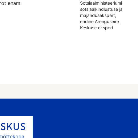
urot enam.
Sotsiaalministeeriumi
sotsiaalkindlustuse ja
majandusekspert,
endine Arenguseire
Keskuse ekspert
 mõttekoda