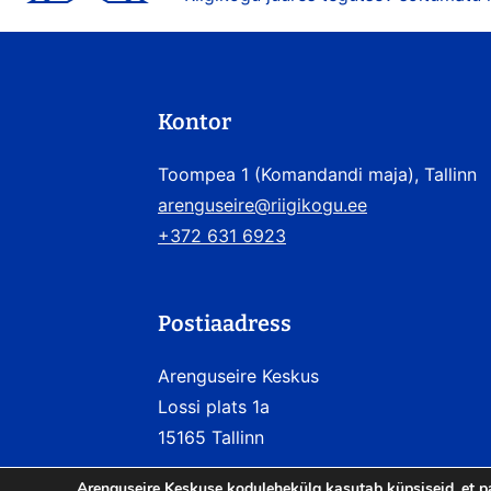
Kontor
Toompea 1 (Komandandi maja), Tallinn
arenguseire@riigikogu.ee
+372 631 6923
Postiaadress
Arenguseire Keskus
Lossi plats 1a
15165 Tallinn
Arenguseire Keskuse kodulehekülg kasutab küpsiseid, et p