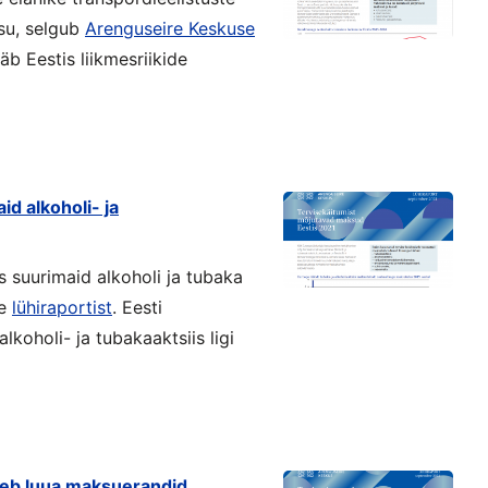
su, selgub
Arenguseire Keskuse
b Eestis liikmesriikide
id alkoholi- ja
s suurimaid alkoholi ja tubaka
se
lühiraportist
. Eesti
koholi- ja tubakaaktsiis ligi
leb luua maksuerandid