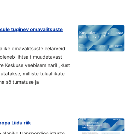
sule tuginev omavalitsuste
alike omavalitsuste eelarveid
 oleneb lihtsalt muudetavast
re Keskuse veebiseminaril „Kust
tatakse, milliste tuluallikate
ma sõltumatuse ja
opa Liidu riik
e elanike transpordieelistuste