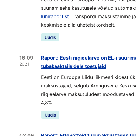
suunamiseks kasutusele võetud automak
lühiraportist
. Transpordi maksustamine jää
keskmisele alla üheteistkordselt.
Uudis
16.09
Raport: Eesti riigieelarve on EL-i suurima
2021
tubakaaktsiisidele toetujaid
Eesti on Euroopa Liidu liikmesriikidest ük
maksustajaid, selgub Arenguseire Kesku
riigieelarve maksutuludest moodustavad al
4,8%.
Uudis
02.09
Raport: Ettevõtteid tulumaksustades tu