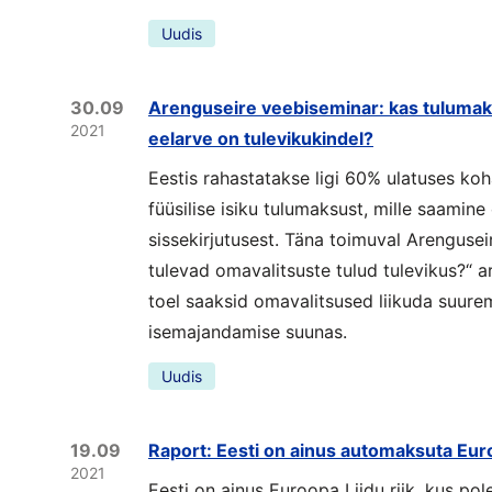
Uudis
30.09
Arenguseire veebiseminar: kas tulumak
2021
eelarve on tulevikukindel?
Eestis rahastatakse ligi 60% ulatuses koh
füüsilise isiku tulumaksust, mille saamine
sissekirjutusest. Täna toimuval Arengusei
tulevad omavalitsuste tulud tulevikus?“ aru
toel saaksid omavalitsused liikuda suure
isemajandamise suunas.
Uudis
19.09
Raport: Eesti on ainus automaksuta Euro
2021
Eesti on ainus Euroopa Liidu riik, kus pol