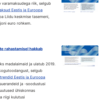
 varamaksudega riik, selgub
ksud Eestis ja Euroopa
pa Liidu keskmise tasemeni,
ljoni euro rohkem.
ste rahastamisel hakkab
ks madalaimaid ja ulatub 2019.
kogutoodangust, selgub
rendid Eestis ja Euroopa
suerandeid ja -soodustusi
 muutused ühiskonnas
riigi kulutusi