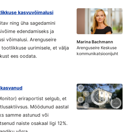
likkuse kasvuvõimalusi
kitav ning üha sagedamini
tsivõime edendamiseks ja
usi võimalusi. Arenguseire
Marina Bachmann
ootlikkuse uurimisele, et välja
Arenguseire Keskuse
kommunikatsioonijuht
kkust ees oodata.
n kasvanud
nitor) eriraportist selgub, et
õtlusaktiivsus. Möödunud aastal
eks samme astunud või
tsenud naiste osakaal ligi 12%.
andiku võrra.