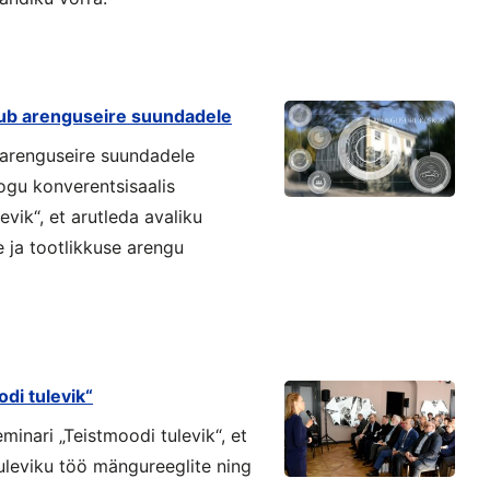
ub arenguseire suundadele
arenguseire suundadele
ogu konverentsisaalis
vik“, et arutleda avaliku
e ja tootlikkuse arengu
di tulevik“
minari „Teistmoodi tulevik“, et
tuleviku töö mängureeglite ning