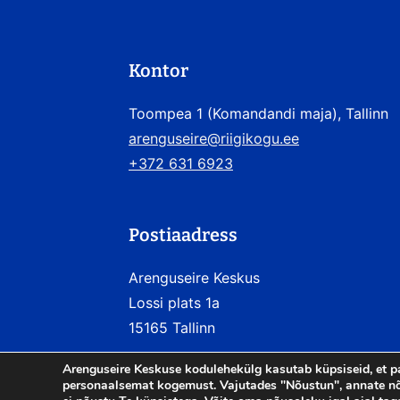
Kontor
Toompea 1 (Komandandi maja), Tallinn
arenguseire@riigikogu.ee
+372 631 6923
Postiaadress
Arenguseire Keskus
Lossi plats 1a
15165 Tallinn
Arenguseire Keskuse kodulehekülg kasutab küpsiseid, et p
personaalsemat kogemust. Vajutades "Nõustun", annate nõ