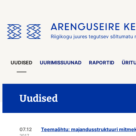
Jäta
menüü
vahele
Riigikogu juures tegutsev sõltumatu
UUDISED
UURIMISSUUNAD
RAPORTID
ÜRIT
Uudised
07.12
Teemaõhtu: majandusstruktuuri mitmeke
2017