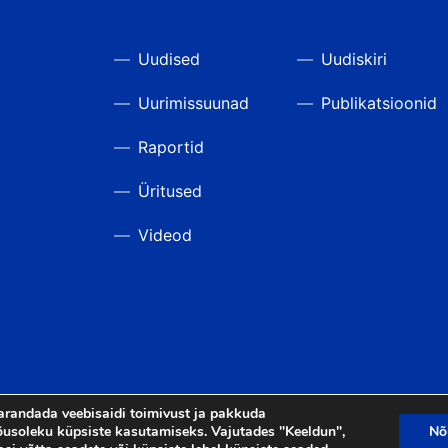
Uudised
Uudiskiri
Uurimissuunad
Publikatsioonid
Raportid
Üritused
Videod
arandada veebisaidi toimivust ja pakkuda
usoleku küpsiste kasutamiseks. Vajutades "Keeldun",
Nõ