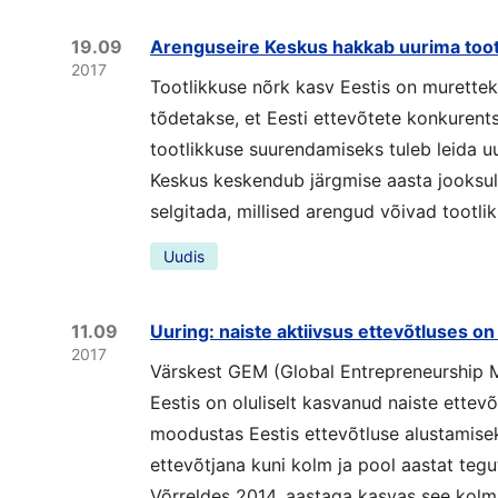
19.09
Arenguseire Keskus hakkab uurima toot
2017
Tootlikkuse nõrk kasv Eestis on murette
tõdetakse, et Eesti ettevõtete konkuren
tootlikkuse suurendamiseks tuleb leida u
Keskus keskendub järgmise aasta jooksul t
selgitada, millised arengud võivad tootli
Uudis
11.09
Uuring: naiste aktiivsus ettevõtluses o
2017
Värskest GEM (Global Entrepreneurship Mo
Eestis on oluliselt kasvanud naiste ettev
moodustas Eestis ettevõtluse alustamis
ettevõtjana kuni kolm ja pool aastat tegu
Võrreldes 2014. aastaga kasvas see kolm