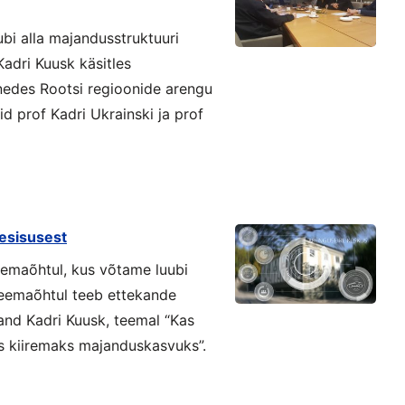
bi alla majandusstruktuuri
adri Kuusk käsitles
nedes Rootsi regioonide arengu
id prof Kadri Ukrainski ja prof
esisusest
emaõhtul, kus võtame luubi
Teemaõhtul teeb ettekande
and Kadri Kuusk, teemal “Kas
s kiiremaks majanduskasvuks”.