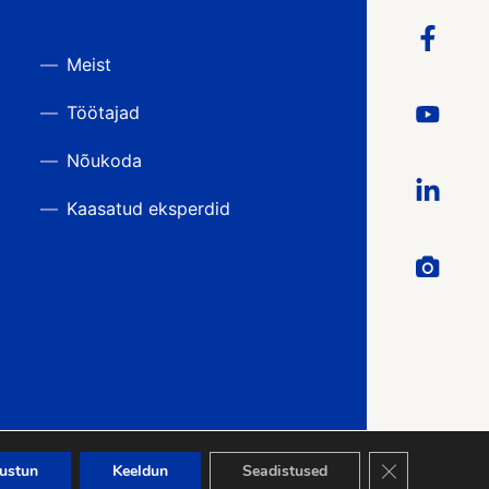
Meist
Töötajad
Nõukoda
Kaasatud eksperdid
Close GDPR Co
ustun
Keeldun
Seadistused