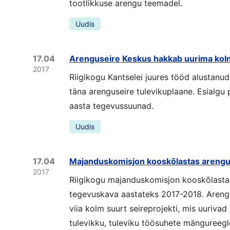
tootlikkuse arengu teemadel.
Uudis
17.04
Arenguseire Keskus hakkab uurima kolme
2017
Riigikogu Kantselei juures tööd alustanu
täna arenguseire tulevikuplaane. Esialgu
aasta tegevussuunad.
Uudis
17.04
Majanduskomisjon kooskõlastas arengu
2017
Riigikogu majanduskomisjon kooskõlastas 
tegevuskava aastateks 2017-2018. Arengu
viia kolm suurt seireprojekti, mis uurivad
tulevikku, tuleviku töösuhete mängureegle