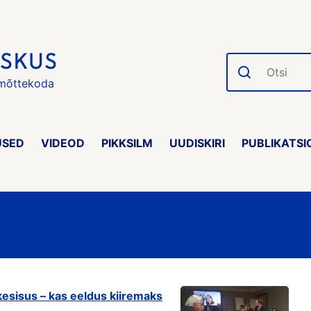
Otsi
 mõttekoda
USED
VIDEOD
PIKKSILM
UUDISKIRI
PUBLIKATSI
sisus – kas eeldus kiiremaks