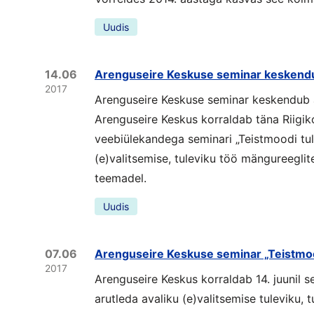
Uudis
14.06
Arenguseire Keskuse seminar keskend
2017
Arenguseire Keskuse seminar keskendub 
Arenguseire Keskus korraldab täna Riigik
veebiülekandega seminari „Teistmoodi tule
(e)valitsemise, tuleviku töö mängureeglit
teemadel.
Uudis
07.06
Arenguseire Keskuse seminar „Teistmoo
2017
Arenguseire Keskus korraldab 14. juunil se
arutleda avaliku (e)valitsemise tuleviku, 