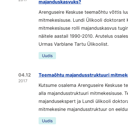
majanduskasvuks?
Arenguseire Keskuse teemaõhtu võttis luu
mitmekesisuse. Lundi Ülikooli doktorant K
mitmekesisuse rolli majanduskasvus tugi
näitele aastail 1990-2010. Arutelus osales
Urmas Varblane Tartu Ülikoolist.
Uudis
04.12
Teemaõhtu majandusstruktuuri mitmek
2017
Kutsume osalema Arenguseire Keskuse te
alla majandusstruktuuri mitmekesisuse. 
majandusekspert ja Lundi ülikooli doktor
mitmekesine majandusstruktuur on eeldu
Uudis