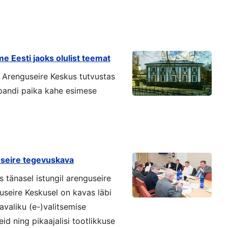
 Eesti jaoks olulist teemat
d Arenguseire Keskus tutvustas
 pandi paika kahe esimese
seire tegevuskava
tänasel istungil arenguseire
seire Keskusel on kavas läbi
 avaliku (e-)valitsemise
id ning pikaajalisi tootlikkuse