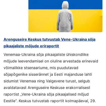
Arenguseire Keskus tutvustab Vene-Ukraina sõja
pikaajaliste mõjude eriraportit
Venemaa-Ukraina sõja pikaajaliste ühiskondlike
mõjude leevendamisel on oluline arvestada erinevaid
võimalikke stsenaariume, mis puudutavad
sõjapõgenike sisserännet ja Eesti majanduse lahti
sidumist Venemaa ning Valgevene turust, selgub
avaldatavast Arenguseire Keskuse erakorralisest
raportist „Vene-Ukraina sõja pikaajalised mõjud
Eestile“. Keskus tutvustab raportit kolmapäeval, 29.