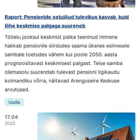
Raport: Pensionide ostujõud tulevikus kasvab, kuid
lõhe keskmise palgaga suureneb
Tööelu jooksul keskmist palka teeninud inimene
hakkab pensionile siirdudes saama üksnes esimesele
sambale toetudes vähem kui poole 2050. aasta
prognoositavast keskmisest palgast. Teise samba
olemasolu suurendab tulevast pensioni ligikaudu
kolmandiku võrra, näitavad Arenguseire Keskuse
arvutused.
Uudis
17.04
2023