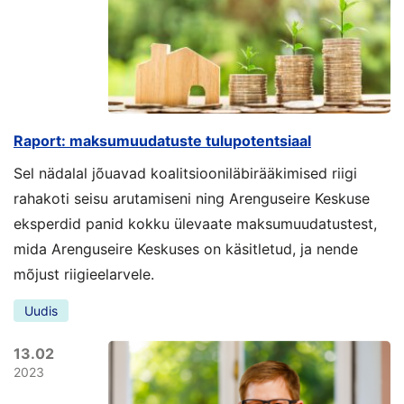
Raport: maksumuudatuste tulupotentsiaal
Sel nädalal jõuavad koalitsiooniläbirääkimised riigi
rahakoti seisu arutamiseni ning Arenguseire Keskuse
eksperdid panid kokku ülevaate maksumuudatustest,
mida Arenguseire Keskuses on käsitletud, ja nende
mõjust riigieelarvele.
Uudis
13.02
2023