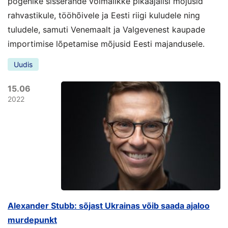
põgenike sisserände võimalikke pikaajalisi mõjusid
rahvastikule, tööhõivele ja Eesti riigi kuludele ning
tuludele, samuti Venemaalt ja Valgevenest kaupade
importimise lõpetamise mõjusid Eesti majandusele.
Uudis
15.06
2022
Alexander Stubb: sõjast Ukrainas võib saada ajaloo
murdepunkt