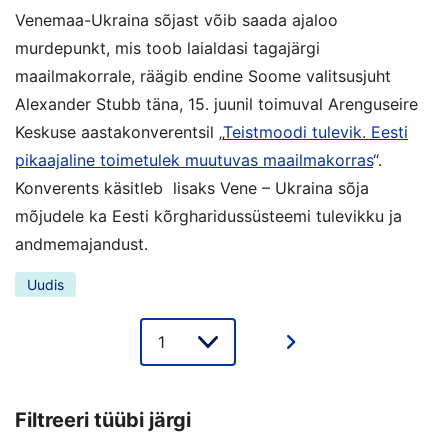
Venemaa-Ukraina sõjast võib saada ajaloo
murdepunkt, mis toob laialdasi tagajärgi
maailmakorrale, räägib endine Soome valitsusjuht
Alexander Stubb täna, 15. juunil toimuval Arenguseire
Keskuse aastakonverentsil „
Teistmoodi tulevik. Eesti
pikaajaline toimetulek muutuvas maailmakorras
“.
Konverents käsitleb lisaks Vene – Ukraina sõja
mõjudele ka Eesti kõrgharidussüsteemi tulevikku ja
andmemajandust.
Uudis
Lehe
valik
Filtreeri tüübi järgi