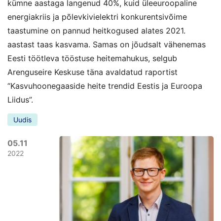
kümne aastaga langenud 40%, kuid üleeuroopaline
energiakriis ja põlevkivielektri konkurentsivõime
taastumine on pannud heitkogused alates 2021.
aastast taas kasvama. Samas on jõudsalt vähenemas
Eesti töötleva tööstuse heitemahukus, selgub
Arenguseire Keskuse täna avaldatud raportist
“Kasvuhoonegaaside heite trendid Eestis ja Euroopa
Liidus”.
Uudis
05.11
2022