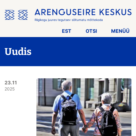
Jäta
menüü
vahele
Riigikogu juures tegutsev sõltumatu mõttekoda
EST
OTSI
MENÜÜ
Uudis
23.11
2025