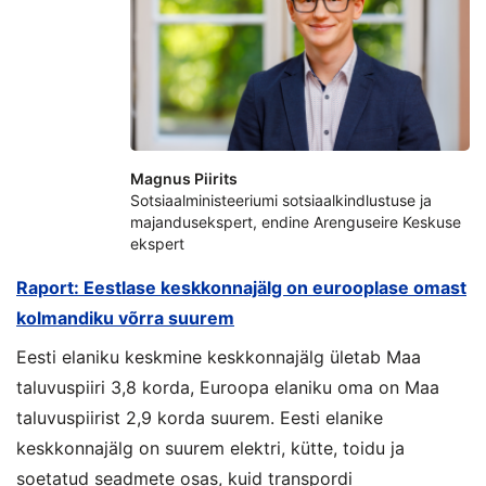
Magnus Piirits
Sotsiaalministeeriumi sotsiaalkindlustuse ja
majandusekspert, endine Arenguseire Keskuse
ekspert
Raport: Eestlase keskkonnajälg on eurooplase omast
kolmandiku võrra suurem
Eesti elaniku keskmine keskkonnajälg ületab Maa
taluvuspiiri 3,8 korda, Euroopa elaniku oma on Maa
taluvuspiirist 2,9 korda suurem. Eesti elanike
keskkonnajälg on suurem elektri, kütte, toidu ja
soetatud seadmete osas, kuid transpordi