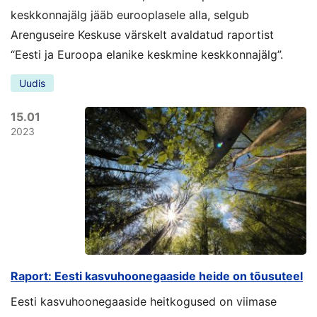
keskkonnajälg jääb eurooplasele alla, selgub
Arenguseire Keskuse värskelt avaldatud raportist
“Eesti ja Euroopa elanike keskmine keskkonnajälg”.
Uudis
15.01
2023
Raport: Eesti kasvuhoonegaaside heide on tõusuteel
Eesti kasvuhoonegaaside heitkogused on viimase