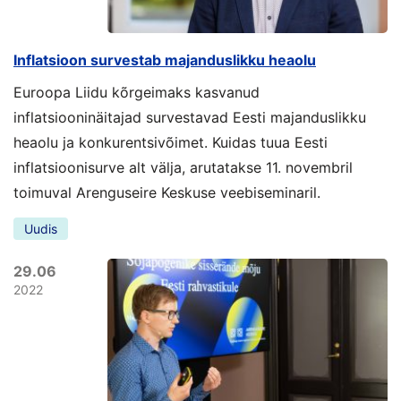
Inflatsioon survestab majanduslikku heaolu
Euroopa Liidu kõrgeimaks kasvanud
inflatsiooninäitajad survestavad Eesti majanduslikku
heaolu ja konkurentsivõimet. Kuidas tuua Eesti
inflatsioonisurve alt välja, arutatakse 11. novembril
toimuval Arenguseire Keskuse veebiseminaril.
Uudis
29.06
2022