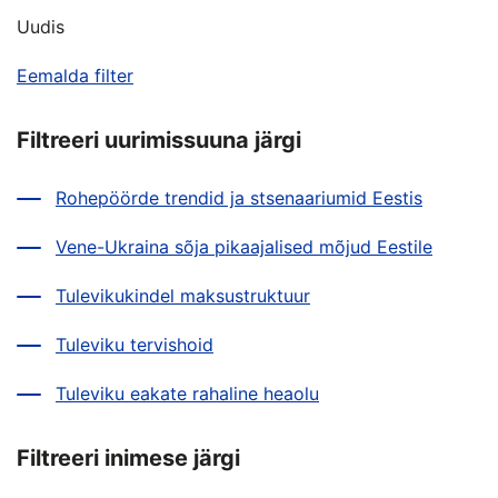
Uudis
Eemalda filter
Filtreeri uurimissuuna järgi
Rohepöörde trendid ja stsenaariumid Eestis
Vene-Ukraina sõja pikaajalised mõjud Eestile
Tulevikukindel maksustruktuur
Tuleviku tervishoid
Tuleviku eakate rahaline heaolu
Filtreeri inimese järgi