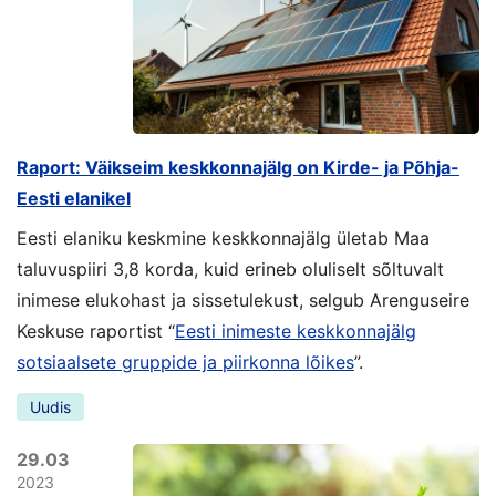
Raport: Väikseim keskkonnajälg on Kirde- ja Põhja-
Eesti elanikel
Eesti elaniku keskmine keskkonnajälg ületab Maa
taluvuspiiri 3,8 korda, kuid erineb oluliselt sõltuvalt
inimese elukohast ja sissetulekust, selgub Arenguseire
Keskuse raportist “
Eesti inimeste keskkonnajälg
sotsiaalsete gruppide ja piirkonna lõikes
”.
Uudis
29.03
2023