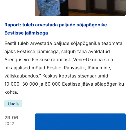
Raport: tuleb arvestada paljude sõjapõgenike
Eestisse jäämisega
Eestil tuleb arvestada paljude sõjapõgenike teadmata
ajaks Eestisse jäämisega, selgub täna avaldatud
Arenguseire Keskuse raportist „Vene-Ukraina sõja
pikaajalised mõjud Eestile. Rahvastik, lõimumine,
väliskaubandus.“ Keskus koostas stsenaariumid
10 000, 30 000 ja 60 000 Eestisse jääva sõjapõgeniku
kohta.
Uudis
29.06
2022