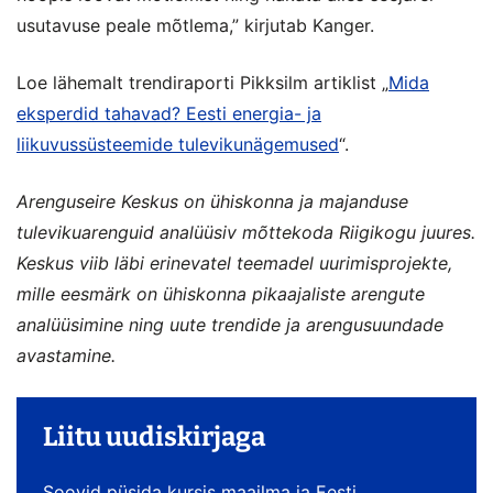
usutavuse peale mõtlema,” kirjutab Kanger.
Loe lähemalt trendiraporti Pikksilm artiklist „
Mida
eksperdid tahavad? Eesti energia- ja
liikuvussüsteemide tulevikunägemused
“.
Arenguseire Keskus on ühiskonna ja majanduse
tulevikuarenguid analüüsiv mõttekoda Riigikogu juures.
Keskus viib läbi erinevatel teemadel uurimisprojekte,
mille eesmärk on ühiskonna pikaajaliste arengute
analüüsimine ning uute trendide ja arengusuundade
avastamine.
Liitu uudiskirjaga
Soovid püsida kursis maailma ja Eesti