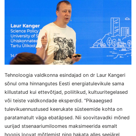
Tehnoloogia valdkonna esindajad on dr Laur Kangeri
sõnul oma hinnangutes Eesti energiatulevikule sama
killustatud kui ettevõtjad, poliitikud, kultuuritegelased
või teiste valdkondade eksperdid. “Pikaaegsed
tulevikuennustused keerukate süsteemide kohta on
paratamatult väga ebatäpsed. Nii soovitavadki mõned
uurijad stsenaariumiloomes maksimeerida esmalt
hoopis loovat mõtlemist ning hakata alles seejärel