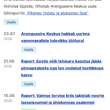
tööviise õppida, rõhutab Arenguseire Keskus uues
lühiraportis
„Pikenev tööelu ja elukestev õpe“
.
Uudis
23.07
Arenguseire Keskus hakkab uurima
2026
vanemaealiste tulevikku tööturul
Uudis
21.06
Raport: Eestis võib tehisaru kasutus jääda
2026
pinnapealseks ega too oodatud tootlikkuse
kasvu
Uudis
15.06
Raport: Vaimse tervise kriis takistab noorte
2026
iseseisvumist ja ühiskonnas osalemist