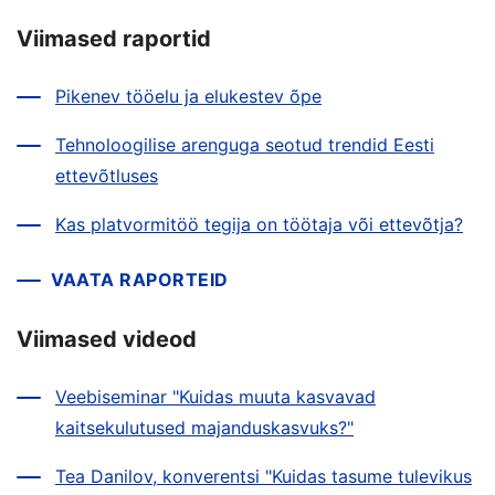
Viimased raportid
Pikenev tööelu ja elukestev õpe
Tehnoloogilise arenguga seotud trendid Eesti
ettevõtluses
Kas platvormitöö tegija on töötaja või ettevõtja?
VAATA RAPORTEID
Viimased videod
Veebiseminar "Kuidas muuta kasvavad
kaitsekulutused majanduskasvuks?"
Tea Danilov, konverentsi "Kuidas tasume tulevikus