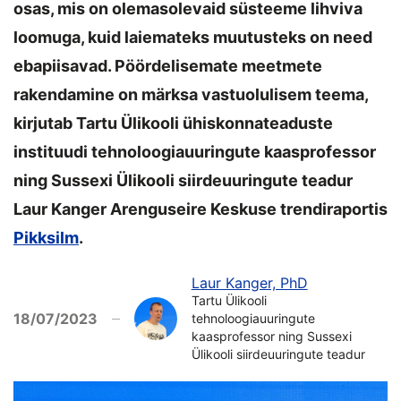
osas, mis on olemasolevaid süsteeme lihviva
loomuga, kuid laiemateks muutusteks on need
ebapiisavad. Pöördelisemate meetmete
rakendamine on märksa vastuolulisem teema,
kirjutab Tartu Ülikooli ühiskonnateaduste
instituudi tehnoloogiauuringute kaasprofessor
ning Sussexi Ülikooli siirdeuuringute teadur
Laur Kanger Arenguseire Keskuse trendiraportis
Pikksilm
.
Laur Kanger, PhD
Tartu Ülikooli
18/07/2023
tehnoloogiauuringute
kaasprofessor ning Sussexi
Ülikooli siirdeuuringute teadur