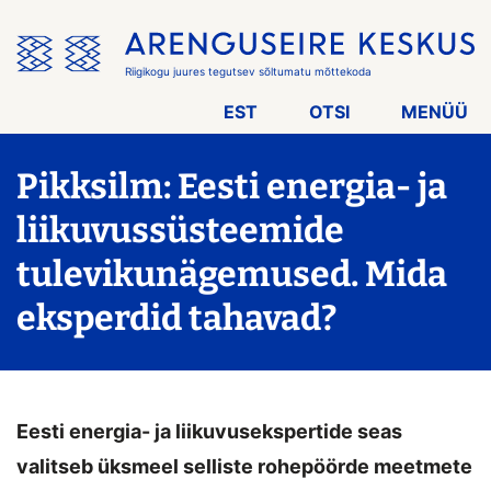
Jäta
menüü
vahele
Riigikogu juures tegutsev sõltumatu mõttekoda
EST
OTSI
MENÜÜ
Pikksilm: Eesti energia- ja
liikuvussüsteemide
tulevikunägemused. Mida
eksperdid tahavad?
Eesti energia- ja liikuvusekspertide seas
valitseb üksmeel selliste rohepöörde meetmete