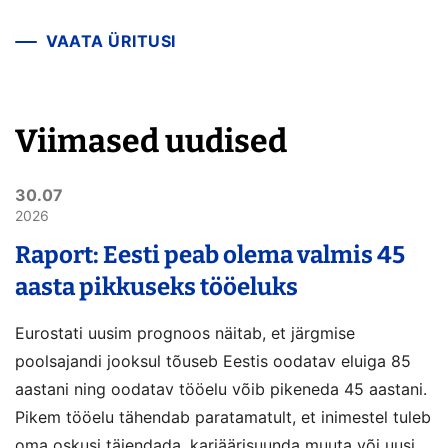
VAATA ÜRITUSI
Viimased uudised
30.07
2026
Raport: Eesti peab olema valmis 45
aasta pikkuseks tööeluks
Eurostati uusim prognoos näitab, et järgmise
poolsajandi jooksul tõuseb Eestis oodatav eluiga 85
aastani ning oodatav tööelu võib pikeneda 45 aastani.
Pikem tööelu tähendab paratamatult, et inimestel tuleb
oma oskusi täiendada, karjäärisuunda muuta või uusi