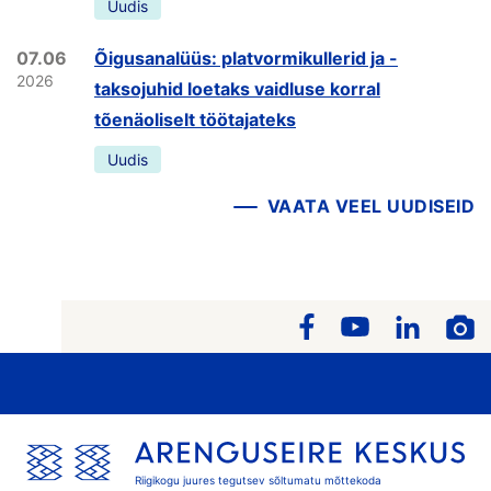
Uudis
07.06
Õigusanalüüs: platvormikullerid ja -
2026
taksojuhid loetaks vaidluse korral
tõenäoliselt töötajateks
Uudis
VAATA VEEL UUDISEID
Riigikogu juures tegutsev sõltumatu mõttekoda