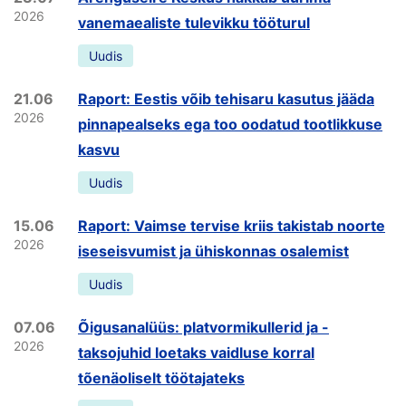
2026
vanemaealiste tulevikku tööturul
Uudis
21.06
Raport: Eestis võib tehisaru kasutus jääda
2026
pinnapealseks ega too oodatud tootlikkuse
kasvu
Uudis
15.06
Raport: Vaimse tervise kriis takistab noorte
2026
iseseisvumist ja ühiskonnas osalemist
Uudis
07.06
Õigusanalüüs: platvormikullerid ja -
2026
taksojuhid loetaks vaidluse korral
tõenäoliselt töötajateks