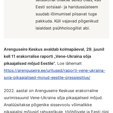
Eesti sotsiaal- ja haridussüsteem
suudab lõimumisel piisavat tuge
pakkuda. Küll vajavad põgenikud
laialdast psühholoogilist abi.
Arenguseire Keskus avaldab kolmapäeval, 29. juunil
kell 11 erakorralise raporti „Vene-Ukraina sõja
pikaajalised mõjud Eestile“.
Loe lähemalt
https://arenguseire.ee/uritused/raporti-vene-ukraina-
soja-pikaajalised-mojud-eestile-pressiesitlus/
2022. aastal on Arenguseire Keskuse erakorraline
uurimissuund Vene-Ukraina sõja pikaajalised mõjud.
Analüüsitakse põgenike sissevoolu võimalikke
pikaajalisi mõjusid rahvastikule, tööhõivele ja Eesti riigi