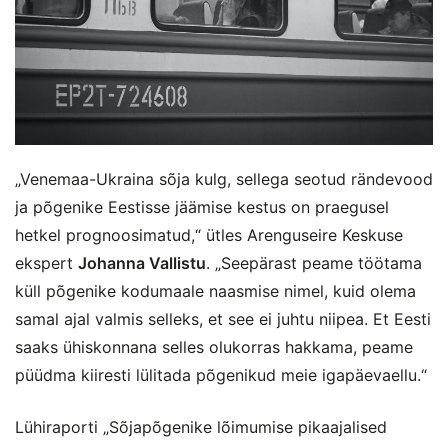
„Venemaa-Ukraina sõja kulg, sellega seotud rändevood
ja põgenike Eestisse jäämise kestus on praegusel
hetkel prognoosimatud,“ ütles Arenguseire Keskuse
ekspert
Johanna Vallistu
. „Seepärast peame töötama
küll põgenike kodumaale naasmise nimel, kuid olema
samal ajal valmis selleks, et see ei juhtu niipea. Et Eesti
saaks ühiskonnana selles olukorras hakkama, peame
püüdma kiiresti lülitada põgenikud meie igapäevaellu.“
Lühiraporti „Sõjapõgenike lõimumise pikaajalised