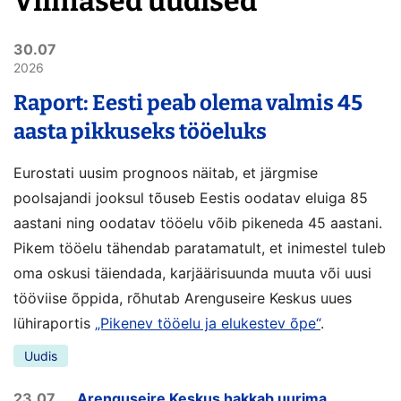
Viimased uudised
30.07
2026
Raport: Eesti peab olema valmis 45
aasta pikkuseks tööeluks
Eurostati uusim prognoos näitab, et järgmise
poolsajandi jooksul tõuseb Eestis oodatav eluiga 85
aastani ning oodatav tööelu võib pikeneda 45 aastani.
Pikem tööelu tähendab paratamatult, et inimestel tuleb
oma oskusi täiendada, karjäärisuunda muuta või uusi
tööviise õppida, rõhutab Arenguseire Keskus uues
lühiraportis
„Pikenev tööelu ja elukestev õpe“
.
Uudis
23.07
Arenguseire Keskus hakkab uurima