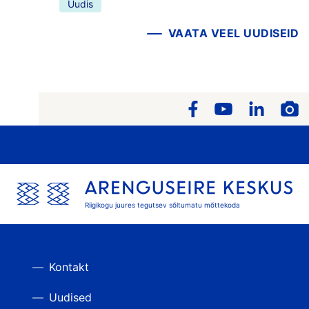
Uudis
VAATA VEEL UUDISEID
Riigikogu juures tegutsev sõltumatu mõttekoda
Kontakt
Uudised