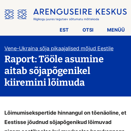
Jäta
menüü
vahele
Riigikogu juures tegutsev sõltumatu mõttekoda
EST
OTSI
MENÜÜ
Vene-Ukraina sõja pikaajalised mõjud Eestile
Raport: Tööle asumine
aitab sõjapõgenikel
kiiremini lõimuda
Lõimumisekspertide hinnangul on tõenäoline, et
Eestisse jõudnud sõjapõgenikud lõimuvad