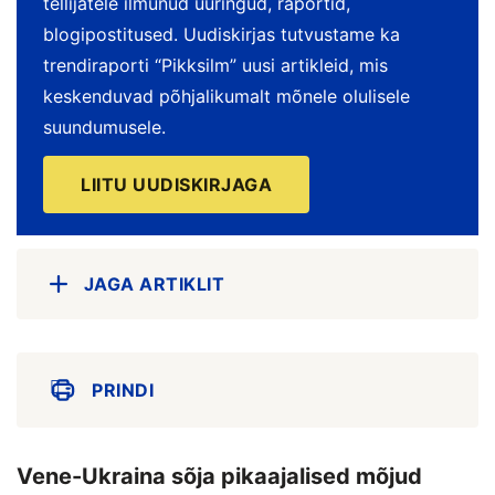
tellijatele ilmunud uuringud, raportid,
blogipostitused. Uudiskirjas tutvustame ka
trendiraporti “Pikksilm” uusi artikleid, mis
keskenduvad põhjalikumalt mõnele olulisele
suundumusele.
LIITU UUDISKIRJAGA
JAGA ARTIKLIT
PRINDI
Vene-Ukraina sõja pikaajalised mõjud