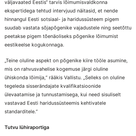
väljavaated Eestis“ tarvis lõimumisvaldkonna
ekspertidega tehtud intervjuud näitasid, et nende
hinnangul Eesti sotsiaal- ja haridussüsteem pigem
suudab vastata sõjapõgenike vajadustele ning seetõttu
peetakse pigem tõenäoliseks põgenike lõimumist
eestikeelse kogukonnaga.
„Teine oluline aspekt on põgenike kiire tööle asumine,
mis on rahvusvahelise kogemuse järgi oluline
ühiskonda lõimija,“ rääkis Vallistu. „Selleks on oluline
tegeleda sisserändajate kvalifikatsioonide
ülevaatamise ja tunnustamisega, kui need sisuliselt
vastavad Eesti haridussüsteemis kehtivatele
standarditele.“
Tutvu lühiraportiga