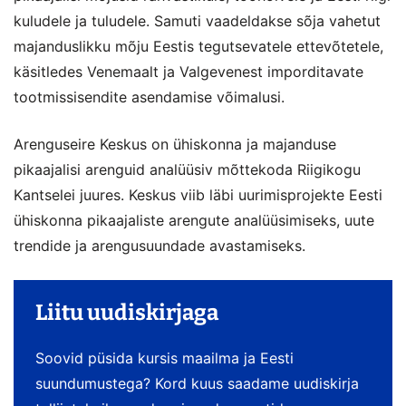
kuludele ja tuludele. Samuti vaadeldakse sõja vahetut
majanduslikku mõju Eestis tegutsevatele ettevõtetele,
käsitledes Venemaalt ja Valgevenest imporditavate
tootmissisendite asendamise võimalusi.
Arenguseire Keskus on ühiskonna ja majanduse
pikaajalisi arenguid analüüsiv mõttekoda Riigikogu
Kantselei juures. Keskus viib läbi uurimisprojekte Eesti
ühiskonna pikaajaliste arengute analüüsimiseks, uute
trendide ja arengusuundade avastamiseks.
Liitu uudiskirjaga
Soovid püsida kursis maailma ja Eesti
suundumustega? Kord kuus saadame uudiskirja