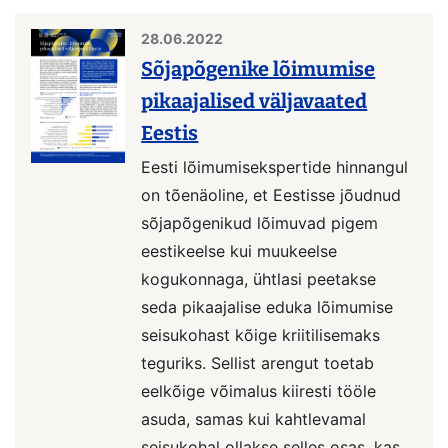
28.06.2022
Sõjapõgenike lõimumise
pikaajalised väljavaated
Eestis
Eesti lõimumisekspertide hinnangul
on tõenäoline, et Eestisse jõudnud
sõjapõgenikud lõimuvad pigem
eestikeelse kui muukeelse
kogukonnaga, ühtlasi peetakse
seda pikaajalise eduka lõimumise
seisukohast kõige kriitilisemaks
teguriks. Sellist arengut toetab
eelkõige võimalus kiiresti tööle
asuda, samas kui kahtlevamal
seisukohal ollakse selles osas, kas