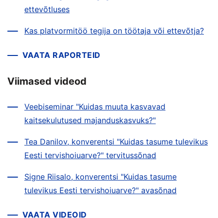
ettevõtluses
Kas platvormitöö tegija on töötaja või ettevõtja?
VAATA RAPORTEID
Viimased videod
Veebiseminar "Kuidas muuta kasvavad
kaitsekulutused majanduskasvuks?"
Tea Danilov, konverentsi "Kuidas tasume tulevikus
Eesti tervishoiuarve?" tervitussõnad
Signe Riisalo, konverentsi "Kuidas tasume
tulevikus Eesti tervishoiuarve?" avasõnad
VAATA VIDEOID