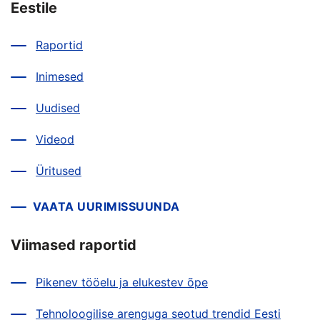
Eestile
Raportid
Inimesed
Uudised
Videod
Üritused
VAATA UURIMISSUUNDA
Viimased raportid
Pikenev tööelu ja elukestev õpe
Tehnoloogilise arenguga seotud trendid Eesti