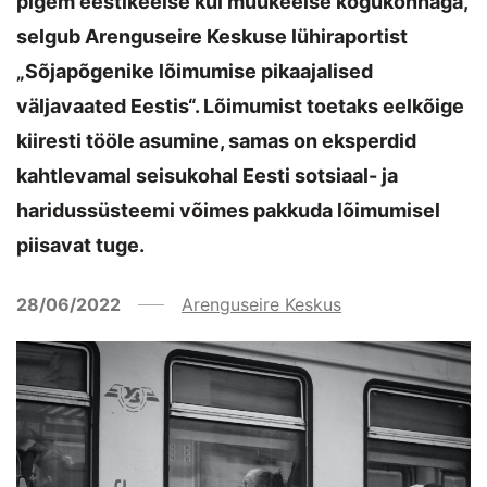
pigem eestikeelse kui muukeelse kogukonnaga,
selgub Arenguseire Keskuse lühiraportist
„Sõjapõgenike lõimumise pikaajalised
väljavaated Eestis“. Lõimumist toetaks eelkõige
kiiresti tööle asumine, samas on eksperdid
kahtlevamal seisukohal Eesti sotsiaal- ja
haridussüsteemi võimes pakkuda lõimumisel
piisavat tuge.
28/06/2022
Arenguseire Keskus