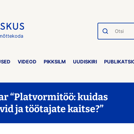
Otsi
 mõttekoda
USED
VIDEOD
PIKKSILM
UUDISKIRI
PUBLIKATSI
ar “Platvormitöö: kuidas
d ja töötajate kaitse?”