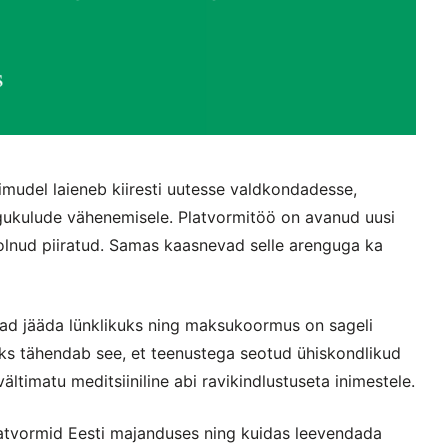
imudel laieneb kiiresti uutesse valdkondadesse,
gukulude vähenemisele. Platvormitöö on avanud uusi
i olnud piiratud. Samas kaasnevad selle arenguga ka
ivad jääda lünklikuks ning maksukoormus on sageli
ks tähendab see, et teenustega seotud ühiskondlikud
vältimatu meditsiiniline abi ravikindlustuseta inimestele.
platvormid Eesti majanduses ning kuidas leevendada