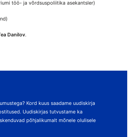
umi töö- ja võrdsuspoliitika asekantsler)
ond)
Tea Danilov
.
dumustega? Kord kuus saadame uudiskirja
postitused. Uudiskirjas tutvustame ka
keskenduvad põhjalikumalt mõnele olulisele