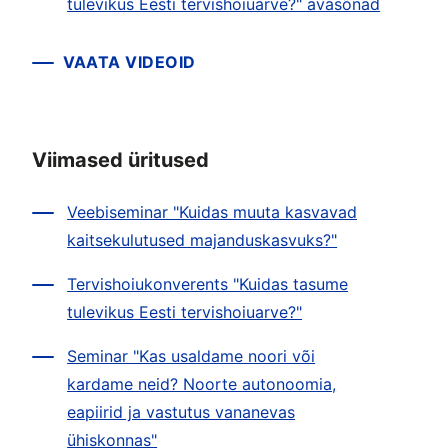
tulevikus Eesti tervishoiuarve?" avasõnad
VAATA VIDEOID
Viimased üritused
Veebiseminar "Kuidas muuta kasvavad
kaitsekulutused majanduskasvuks?"
Tervishoiukonverents "Kuidas tasume
tulevikus Eesti tervishoiuarve?"
Seminar "Kas usaldame noori või
kardame neid? Noorte autonoomia,
eapiirid ja vastutus vananevas
ühiskonnas"