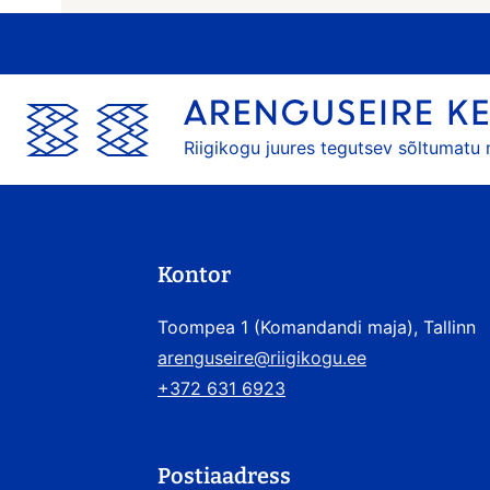
Riigikogu juures tegutsev sõltumatu
Kontor
Toompea 1 (Komandandi maja), Tallinn
arenguseire@riigikogu.ee
+372 631 6923
Postiaadress