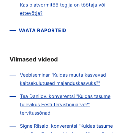
Kas platvormitöö tegija on töötaja või
ettevõtja?
VAATA RAPORTEID
Viimased videod
Veebiseminar "Kuidas muuta kasvavad
kaitsekulutused majanduskasvuks?"
Tea Danilov, konverentsi "Kuidas tasume
tulevikus Eesti tervishoiuarve?"
tervitussõnad
Signe Riisalo, konverentsi "Kuidas tasume