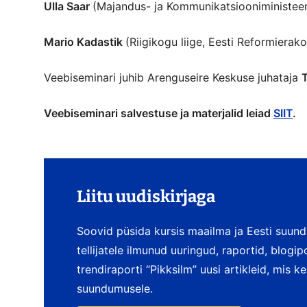
Ulla Saar
(Majandus- ja Kommunikatsiooniministeeri
Mario Kadastik
(Riigikogu liige, Eesti Reformierak
Veebiseminari juhib Arenguseire Keskuse juhataja
Veebiseminari salvestuse ja materjalid leiad
SIIT
.
Liitu uudiskirjaga
Soovid püsida kursis maailma ja Eesti suun
tellijatele ilmunud uuringud, raportid, blogi
trendiraporti “Pikksilm” uusi artikleid, mis 
suundumusele.