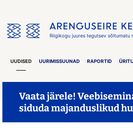
Jäta
menüü
vahele
Riigikogu juures tegutsev sõltumatu
UUDISED
UURIMISSUUNAD
RAPORTID
ÜRIT
Vaata järele! Veebisemin
siduda majanduslikud huvi