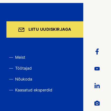
LIITU UUDISKIRJAGA
Meist
Töötajad
Nõukoda
Kaasatud eksperdid