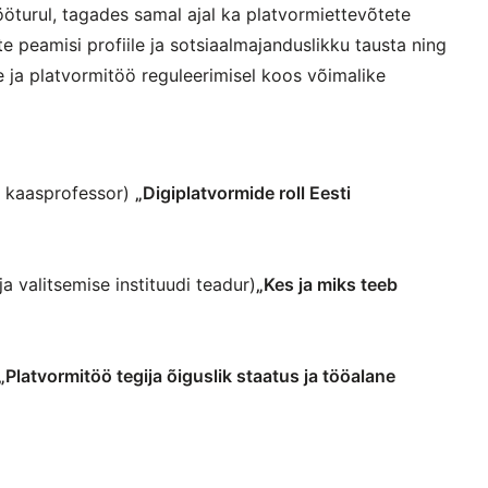
öturul, tagades samal ajal ka platvormiettevõtete
 peamisi profiile ja sotsiaalmajanduslikku tausta ning
de ja platvormitöö reguleerimisel koos võimalike
a kaasprofessor)
„Digiplatvormide roll Eesti
a valitsemise instituudi teadur)
„Kes ja miks teeb
„Platvormitöö tegija õiguslik staatus ja tööalane