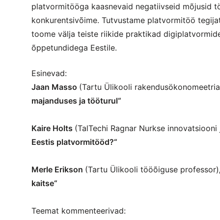
platvormitööga kaasnevaid negatiivseid mõjusid tö
konkurentsivõime. Tutvustame platvormitöö tegijate
toome välja teiste riikide praktikad digiplatvormi
õppetundidega Eestile.
Esinevad:
Jaan Masso
(Tartu Ülikooli rakendusökonomeetri
majanduses ja tööturul“
Kaire Holts
(TalTechi Ragnar Nurkse innovatsiooni j
Eestis platvormitööd?“
Merle Erikson
(Tartu Ülikooli tööõiguse professor)
kaitse“
Teemat kommenteerivad: