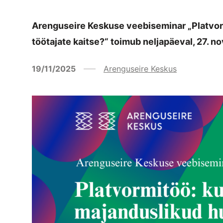
Arenguseire Keskuse veebiseminar „Platvorm
töötajate kaitse?“ toimub neljapäeval, 27. n
19/11/2025
Arenguseire Keskus