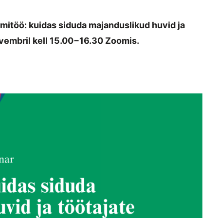
itöö: kuidas siduda majanduslikud huvid ja
ovembril kell 15.00−16.30 Zoomis.