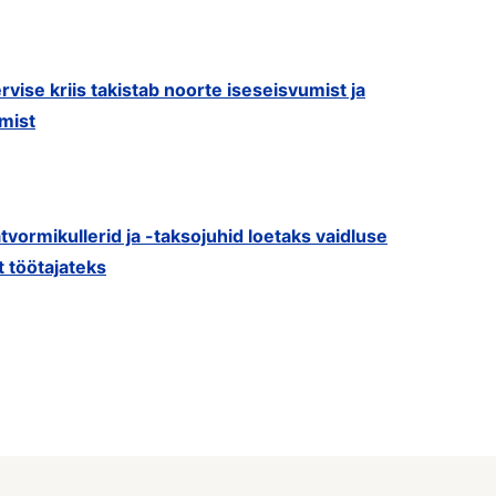
rvise kriis takistab noorte iseseisvumist ja
mist
tvormikullerid ja -taksojuhid loetaks vaidluse
t töötajateks