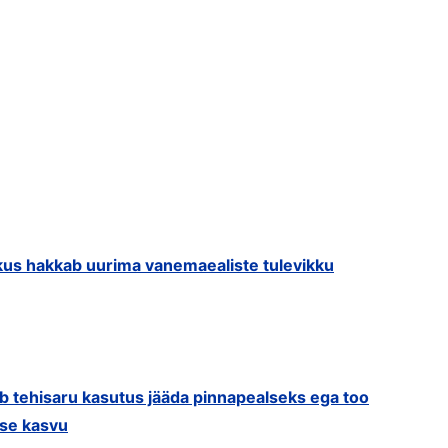
us hakkab uurima vanemaealiste tulevikku
ib tehisaru kasutus jääda pinnapealseks ega too
use kasvu