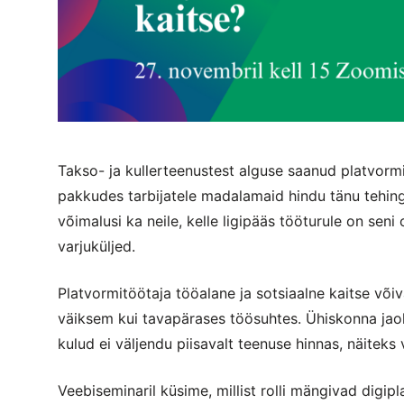
Takso- ja kullerteenustest alguse saanud platvorm
pakkudes tarbijatele madalamaid hindu tänu tehin
võimalusi ka neile, kelle ligipääs tööturule on sen
varjuküljed.
Platvormitöötaja tööalane ja sotsiaalne kaitse võ
väiksem kui tavapärases töösuhtes. Ühiskonna jao
kulud ei väljendu piisavalt teenuse hinnas, näiteks 
Veebiseminaril küsime, millist rolli mängivad digi