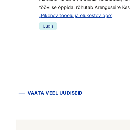
tööviise õppida, rõhutab Arenguseire Kes
„Pikenev tööelu ja elukestev õpe“
.
Uudis
VAATA VEEL UUDISEID