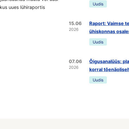
Uudis
kus uues lühiraportis
15.06
Raport: Vaimse te
2026
ühiskonnas osale
Uudis
07.06
Õigusanalüüs: pla
2026
korral tõenäolisel
Uudis