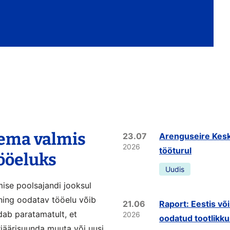
lema valmis
23.07
Arenguseire Kesk
2026
tööturul
tööeluks
Uudis
mise poolsajandi jooksul
ning oodatav tööelu võib
21.06
Raport: Eestis võ
dab paratamatult, et
2026
oodatud tootlikk
rjäärisuunda muuta või uusi