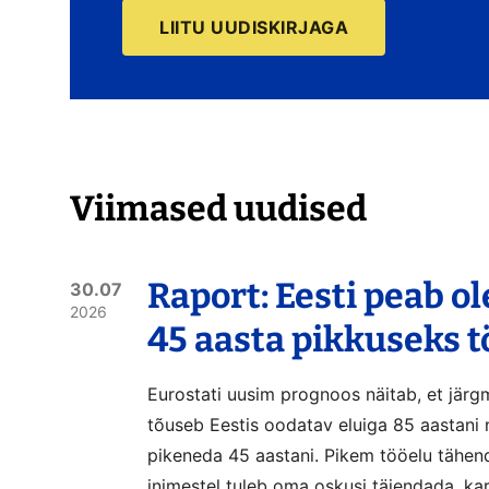
LIITU UUDISKIRJAGA
Viimased uudised
Raport: Eesti peab o
30.07
2026
45 aasta pikkuseks 
Eurostati uusim prognoos näitab, et järg
tõuseb Eestis oodatav eluiga 85 aastani 
pikeneda 45 aastani. Pikem tööelu tähen
inimestel tuleb oma oskusi täiendada, ka