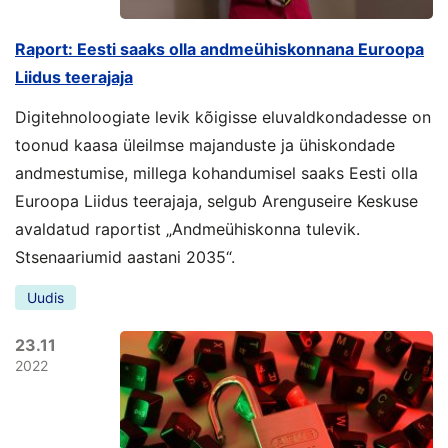
Raport: Eesti saaks olla andmeühiskonnana Euroopa
Liidus teerajaja
Digitehnoloogiate levik kõigisse eluvaldkondadesse on
toonud kaasa üleilmse majanduste ja ühiskondade
andmestumise, millega kohandumisel saaks Eesti olla
Euroopa Liidus teerajaja, selgub Arenguseire Keskuse
avaldatud raportist „Andmeühiskonna tulevik.
Stsenaariumid aastani 2035“.
Uudis
23.11
2022