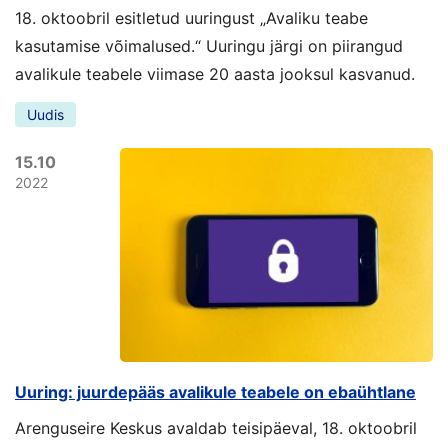
18. oktoobril esitletud uuringust „Avaliku teabe
kasutamise võimalused.“ Uuringu järgi on piirangud
avalikule teabele viimase 20 aasta jooksul kasvanud.
Uudis
15.10
2022
Uuring: juurdepääs avalikule teabele on ebaühtlane
Arenguseire Keskus avaldab teisipäeval, 18. oktoobril