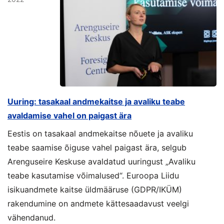
Uuring: tasakaal andmekaitse ja avaliku teabe
avaldamise vahel on paigast ära
Eestis on tasakaal andmekaitse nõuete ja avaliku
teabe saamise õiguse vahel paigast ära, selgub
Arenguseire Keskuse avaldatud uuringust „Avaliku
teabe kasutamise võimalused“. Euroopa Liidu
isikuandmete kaitse üldmääruse (GDPR/IKÜM)
rakendumine on andmete kättesaadavust veelgi
vähendanud.