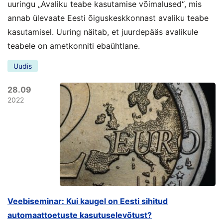
uuringu „Avaliku teabe kasutamise võimalused“, mis
annab ülevaate Eesti õiguskeskkonnast avaliku teabe
kasutamisel. Uuring näitab, et juurdepääs avalikule
teabele on ametkonniti ebaühtlane.
Uudis
28.09
2022
Veebiseminar: Kui kaugel on Eesti sihitud
automaattoetuste kasutuselevõtust?