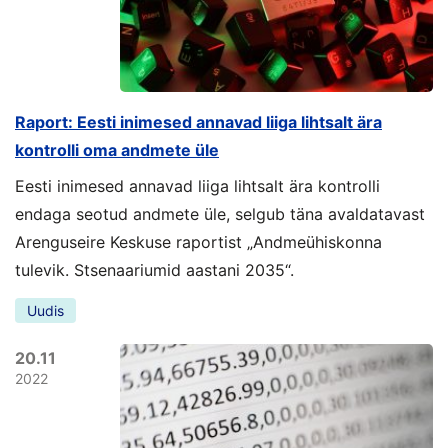
Raport: Eesti inimesed annavad liiga lihtsalt ära
kontrolli oma andmete üle
Eesti inimesed annavad liiga lihtsalt ära kontrolli
endaga seotud andmete üle, selgub täna avaldatavast
Arenguseire Keskuse raportist „Andmeühiskonna
tulevik. Stsenaariumid aastani 2035“.
Uudis
20.11
2022