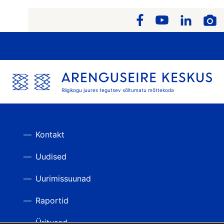
Riigikogu juures tegutsev sõltumatu mõttekoda
Kontakt
Uudised
Uurimissuunad
Raportid
Üritused