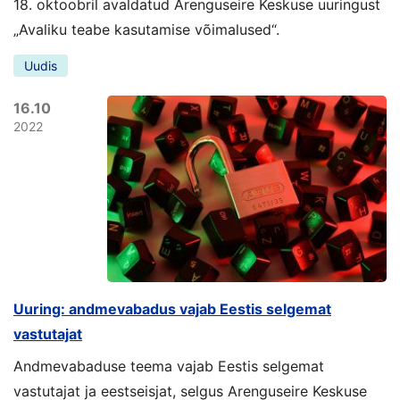
18. oktoobril avaldatud Arenguseire Keskuse uuringust
„Avaliku teabe kasutamise võimalused“.
Uudis
16.10
2022
Uuring: andmevabadus vajab Eestis selgemat
vastutajat
Andmevabaduse teema vajab Eestis selgemat
vastutajat ja eestseisjat, selgus Arenguseire Keskuse