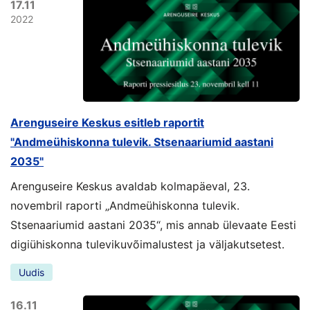
17.11
2022
Arenguseire Keskus esitleb raportit
"Andmeühiskonna tulevik. Stsenaariumid aastani
2035"
Arenguseire Keskus avaldab kolmapäeval, 23.
novembril raporti „Andmeühiskonna tulevik.
Stsenaariumid aastani 2035“, mis annab ülevaate Eesti
digiühiskonna tulevikuvõimalustest ja väljakutsetest.
Uudis
16.11