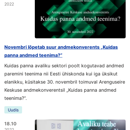
2022
Novembri lõpetab suur andmekonverents „Kuidas
panna andmed teenima?“
Kuidas panna avaliku sektori poolt kogutavad andmed
paremini teenima nii Eesti ühiskonda kui iga üksikut
elanikku, küsitakse 30. novembril toimuval Arenguseire
Keskuse andmekonverentsil „Kuidas panna andmed
teenima?“.
Uudis
18.10
2022