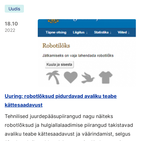
Uudis
18.10
2022
Uuring: robotlõksud pidurdavad avaliku teabe
kättesaadavust
Tehnilised juurdepääsupiirangud nagu näiteks
robotlõksud ja hulgiallalaadimise piirangud takistavad
avaliku teabe kättesaadavust ja väärindamist, selgus