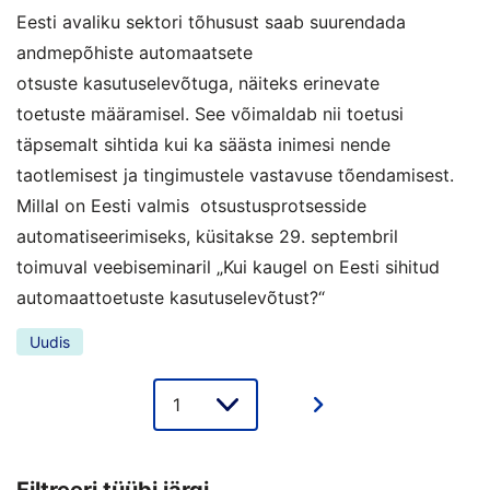
Eesti avaliku sektori tõhusust saab suurendada
andmepõhiste automaatsete
otsuste kasutuselevõtuga, näiteks erinevate
toetuste määramisel. See võimaldab nii toetusi
täpsemalt sihtida kui ka säästa inimesi nende
taotlemisest ja tingimustele vastavuse tõendamisest.
Millal on Eesti valmis otsustusprotsesside
automatiseerimiseks, küsitakse 29. septembril
toimuval veebiseminaril „Kui kaugel on Eesti sihitud
automaattoetuste kasutuselevõtust?“
Uudis
Lehe
valik