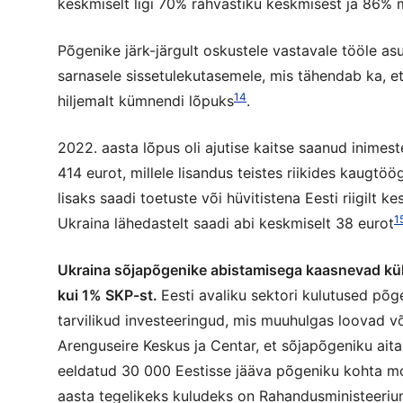
keskmiselt ligi 70% rahvastiku keskmisest ja 86% 
Põgenike järk-järgult oskustele vastavale tööle as
sarnasele sissetulekutasemele, mis tähendab ka, et
14
hiljemalt kümnendi lõpuks
.
2022. aasta lõpus oli ajutise kaitse saanud inimes
414 eurot, millele lisandus teistes riikides kaugtöö
lisaks saadi toetuste või hüvitistena Eesti riigilt ke
1
Ukraina lähedastelt saadi abi keskmiselt 38 eurot
Ukraina sõjapõgenike abistamisega kaasnevad küll
kui 1% SKP-st.
Eesti avaliku sektori kulutused põge
tarvilikud investeeringud, mis muuhulgas loovad v
Arenguseire Keskus ja Centar, et sõjapõgeniku ait
eeldatud 30 000 Eestisse jääva põgeniku kohta mo
aasta tegelikeks kuludeks on Rahandusministeeri