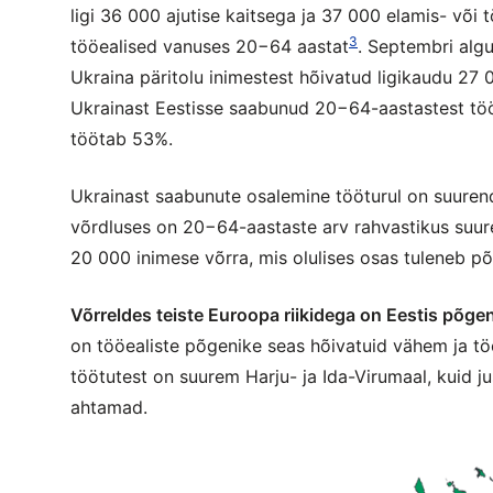
ligi 36 000 ajutise kaitsega ja 37 000 elamis- või 
3
tööealised vanuses 20−64 aastat
. Septembri algu
Ukraina päritolu inimestest hõivatud ligikaudu 27
Ukrainast Eestisse saabunud 20−64-aastastest töö
töötab 53%.
Ukrainast saabunute osalemine tööturul on suurenda
võrdluses on 20−64-aastaste arv rahvastikus suure
20 000 inimese võrra, mis olulises osas tuleneb p
Võrreldes teiste Euroopa riikidega on Eestis põge
on tööealiste põgenike seas hõivatuid vähem ja tö
töötutest on suurem Harju- ja Ida-Virumaal, kuid j
ahtamad.