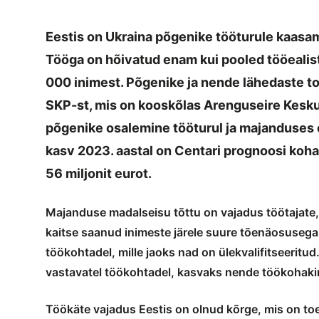
Eestis on Ukraina põgenike tööturule kaasami
Tööga on hõivatud enam kui pooled tööealist
000 inimest. Põgenike ja nende lähedaste t
SKP-st, mis on kooskõlas Arenguseire Kesku
põgenike osalemine tööturul ja majanduses 
kasv 2023. aastal on Centari prognoosi koha
56 miljonit eurot.
Majanduse madalseisu tõttu on vajadus töötajate
kaitse saanud inimeste järele suure tõenäosuse
töökohtadel, mille jaoks nad on ülekvalifitseerit
vastavatel töökohtadel, kasvaks nende töökohakind
Töökäte vajadus Eestis on olnud kõrge, mis on to