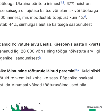
1,2
tööloaga Ukraina päritolu inimest
. 67% neist on
se seisuga oli ajutise kaitse või elamis- või tööloaga
4
 000 inimest, mis moodustab tööjõust kuni 4%
.
tab 44%, siinhulgas ajutise kaitsega saabunutest
nud hõivatute arvu Eestis. Käesoleva aasta II kvartali
nenud ligi 28 000 võrra ning tööga hõivatute arv ligi
5
õgenike lisandumisest
.
6,7
nike lõimumine tööturule läinud paremini
. Kuid siiski
ötuid rohkem kui kohalike seas. Põgenike osakaal
ust Ida-Virumaal võivad tööturuvõimalused olla