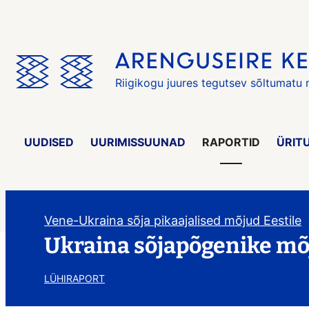
Jäta
menüü
vahele
Riigikogu juures tegutsev sõltumatu
UUDISED
UURIMISSUUNAD
RAPORTID
ÜRIT
Vene-Ukraina sõja pikaajalised mõjud Eestile
Ukraina sõjapõgenike mõj
LÜHIRAPORT