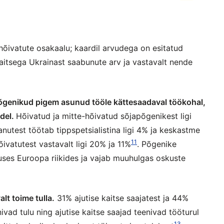
 hõivatute osakaalu; kaardil arvudega on esitatud
kaitsega Ukrainast saabunute arv ja vastavalt nende
põgenikud pigem asunud tööle kättesaadaval töökohal,
adel.
Hõivatud ja mitte-hõivatud sõjapõgenikest ligi
aanutest töötab tippspetsialistina ligi 4% ja keskastme
11
hõivatutest vastavalt ligi 20% ja 11%
. Põgenike
muses Euroopa riikides ja vajab muuhulgas oskuste
lt toime tulla.
31% ajutise kaitse saajatest ja 44%
ivad tulu ning ajutise kaitse saajad teenivad tööturul
13