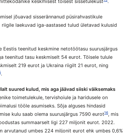
mittekodanike keskmisest töisest sissetulekust
.
umisel jõuavad sisserännanud püsirahvastikule
 riigile laekuvad iga-aastased tulud ületavad kulusid
te Eestis teenitud keskmine netotöötasu suurusjärgus
ga teenitud tasu keskmiselt 54 eurot. Töisele tulule
skmiselt 219 eurot ja Ukraina riigilt 21 eurot, ning
5
.
alt suured kulud, mis aga jäävad siiski väiksemaks
nike toimetulekule, tervishoiule ja haridusele on
õimalusi tööle asumiseks. Sõja alguses hindasid
16
amise kulu saab olema suurusjärgus 7590 eurot
, mis
odustas summaarselt ligi 227 miljonit eurot. 2022.
um arvutanud umbes 224 miljonit eurot ehk umbes 0,6%