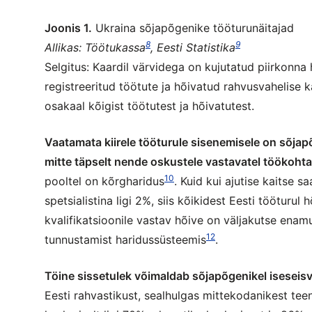
Joonis 1.
Ukraina sõjapõgenike tööturunäitajad
8
9
Allikas: Töötukassa
, Eesti Statistika
Selgitus: Kaardil värvidega on kujutatud piirkonna
registreeritud töötute ja hõivatud rahvusvahelise 
osakaal kõigist töötutest ja hõivatutest.
Vaatamata kiirele tööturule sisenemisele on sõja
mitte täpselt nende oskustele vastavatel töökoht
10
pooltel on kõrgharidus
. Kuid kui ajutise kaitse s
spetsialistina ligi 2%, siis kõikidest Eesti tööturul 
kvalifikatsioonile vastav hõive on väljakutse ena
12
tunnustamist haridussüsteemis
.
Töine sissetulek võimaldab sõjapõgenikel iseseisva
Eesti rahvastikust, sealhulgas mittekodanikest teen