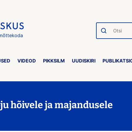
Otsi
 mõttekoda
USED
VIDEOD
PIKKSILM
UUDISKIRI
PUBLIKATSI
u hõivele ja majandusele