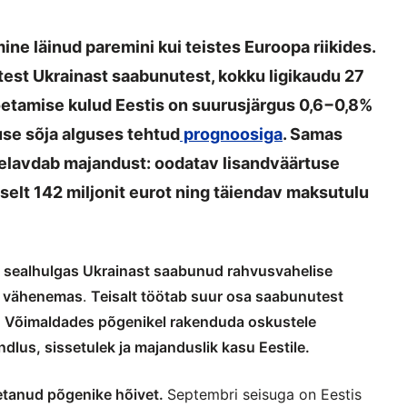
ne läinud paremini kui teistes Euroopa riikides.
est Ukrainast saabunutest, kokku ligikaudu 27
oetamise kulud Eestis on suurusjärgus 0,6−0,8%
se sõja alguses tehtud
prognoosiga
. Samas
elavdab majandust: oodatav lisandväärtuse
selt 142 miljonit eurot ning täiendav maksutulu
, sealhulgas Ukrainast saabunud rahvusvahelise
ga vähenemas
.
Teisalt töötab suur osa saabunutest
ud. Võimaldades põgenikel rakenduda oskustele
lus, sissetulek ja majanduslik kasu Eestile.
etanud põgenike hõivet.
Septembri seisuga on Eestis