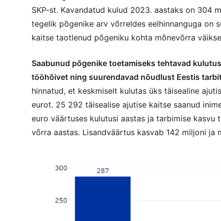
SKP-st. Kavandatud kulud 2023. aastaks on 304 mil
tegelik põgenike arv võrreldes eelhinnanguga on s
kaitse taotlenud põgeniku kohta mõnevõrra väiks
Saabunud põgenike toetamiseks tehtavad kulutuse
tööhõivet ning suurendavad nõudlust Eestis tarbit
hinnatud, et keskmiselt kulutas üks täisealine ajut
eurot. 25 292 täisealise ajutise kaitse saanud ini
euro väärtuses kulutusi aastas ja tarbimise kasvu
võrra aastas. Lisandväärtus kasvab 142 miljoni ja 