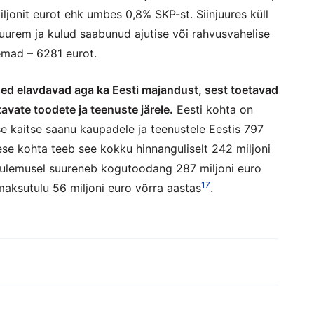
jonit eurot ehk umbes 0,8% SKP-st. Siinjuures küll
uurem ja kulud saabunud ajutise või rahvusvahelise
emad – 6281 eurot.
d elavdavad aga ka Eesti majandust, sest toetavad
avate toodete ja teenuste järele.
Eesti kohta on
ise kaitse saanu kaupadele ja teenustele Eestis 797
mese kohta teeb see kokku hinnanguliselt 242 miljoni
 tulemusel suureneb kogutoodang 287 miljoni euro
17
maksutulu 56 miljoni euro võrra aastas
.