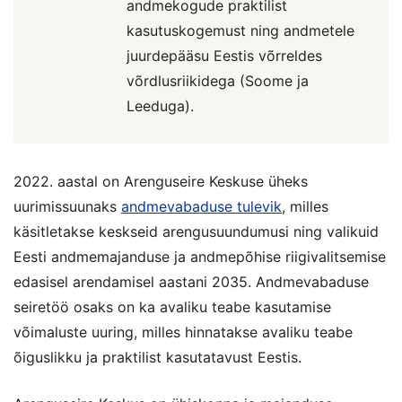
andmekogude praktilist
kasutuskogemust ning andmetele
juurdepääsu Eestis võrreldes
võrdlusriikidega (Soome ja
Leeduga).
2022. aastal on Arenguseire Keskuse üheks
uurimissuunaks
andmevabaduse tulevik
, milles
käsitletakse keskseid arengusuundumusi ning valikuid
Eesti andmemajanduse ja andmepõhise riigivalitsemise
edasisel arendamisel aastani 2035. Andmevabaduse
seiretöö osaks on ka avaliku teabe kasutamise
võimaluste uuring, milles hinnatakse avaliku teabe
õiguslikku ja praktilist kasutatavust Eestis.