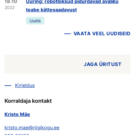
18.10
Uuring: robotlõksud pidurdavad avaliku
2022
teabe kättesaadavust
Uudis
VAATA VEEL UUDISEID
JAGA ÜRITUST
Kirjeldus
Korraldaja kontakt
Kristo Mäe
kristo.mae@riigikogu.ee