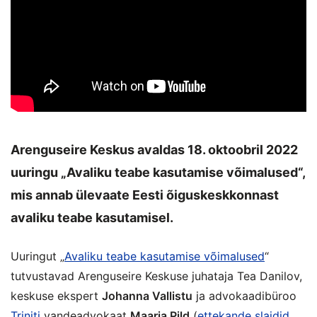
Arenguseire Keskus avaldas 18. oktoobril 2022
uuringu „Avaliku teabe kasutamise võimalused“,
mis annab ülevaate Eesti õiguskeskkonnast
avaliku teabe kasutamisel.
Uuringut „
Avaliku teabe kasutamise võimalused
“
tutvustavad Arenguseire Keskuse juhataja Tea Danilov,
keskuse ekspert
Johanna Vallistu
ja advokaadibüroo
Triniti
vandeadvokaat
Maarja Pild
(
ettekande slaidid
,