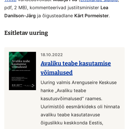
pdf, 2 MB), kommenteerivad justiitsminister
Lea
Danilson-Järg
ja õigusteadlane
Kärt Pormeister
.
Esitletav uuring
18.10.2022
Avaliku teabe kasutamise
võimalused
Uuring valmis Arenguseire Keskuse
hanke „Avaliku teabe
kasutusvõimalused“ raames.
Uurimistöö eesmärkideks oli hinnata
avaliku teabe kasutatavuse
õiguslikku keskkonda Eestis,