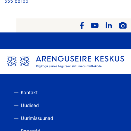
555 88166
Riigikogu juures tegutsev sõltumatu mõttekoda
Kontakt
Uudised
Uurimissuunad
Raportid