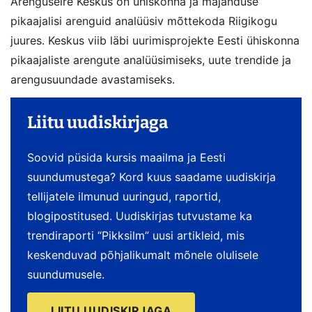
Arenguseire Keskus on ühiskonna ja majanduse
pikaajalisi arenguid analüüsiv mõttekoda Riigikogu
juures. Keskus viib läbi uurimisprojekte Eesti ühiskonna
pikaajaliste arengute analüüsimiseks, uute trendide ja
arengusuundade avastamiseks.
Liitu uudiskirjaga
Soovid püsida kursis maailma ja Eesti
suundumustega? Kord kuus saadame uudiskirja
tellijatele ilmunud uuringud, raportid,
blogipostitused. Uudiskirjas tutvustame ka
trendiraporti “Pikksilm” uusi artikleid, mis
keskenduvad põhjalikumalt mõnele olulisele
suundumusele.
LIITU UUDISKIRJAGA