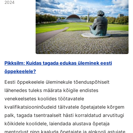
2024
Pikksilm: Kuidas tagada edukas üleminek eesti
õppekeelele?
Eesti õppekeelele üleminekule tõenduspõhiselt
lähenedes tuleks määrata kõigile endistes
venekeelsetes koolides töötavatele
kvalifikatsiooninõudeid täitvatele õpetajatele kõrgem
palk, tagada tsentraalselt hästi korraldatud arvutitugi
kõikidele koolidele, laiendada alustava õpetaja
mentorlust ning kaaluda õpetajate ja algkooli astujate