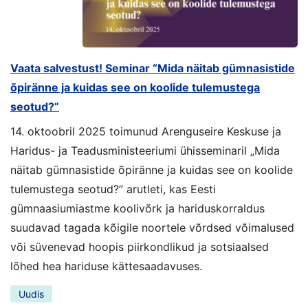
Vaata salvestust! Seminar “Mida näitab gümnasistide
õpiränne ja kuidas see on koolide tulemustega
seotud?”
14. oktoobril 2025 toimunud Arenguseire Keskuse ja
Haridus- ja Teadusministeeriumi ühisseminaril „Mida
näitab gümnasistide õpiränne ja kuidas see on koolide
tulemustega seotud?” arutleti, kas Eesti
gümnaasiumiastme koolivõrk ja hariduskorraldus
suudavad tagada kõigile noortele võrdsed võimalused
või süvenevad hoopis piirkondlikud ja sotsiaalsed
lõhed hea hariduse kättesaadavuses.
Uudis