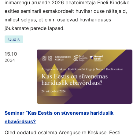
inimarengu aruande 2026 peatoimetaja Eneli Kindsiko
esitles seminaril esmakordselt huvihariduse näitajaid,
millest selgus, et enim osalevad huvihariduses
jõukamate perede lapsed.
Uudis
15.10
2024
Seminar “Kas Eestis on süvenemas hariduslik
ebavõrdsus?
Oled oodatud osalema Arenguseire Keskuse, Eesti