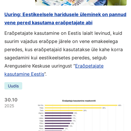
Uuring: Eestikeelsele haridusele üleminek on pannud
vene pered kasutama eraõpetajate abi
Eraõpetajate kasutamine on Eestis laialt levinud, kuid
suurim vajadus eraõppe järele on vene emakeelega
peredes, kus eraõpetajaid kasutatakse üle kahe korra
sagedamini kui eestikeelsetes peredes, selgub
Arenguseire Keskuse uuringust “
Eraõpetajate
kasutamine Eestis
”.
Uudis
30.10
2025