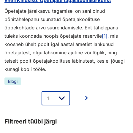
Eneli Kindsiko: Õpetajate tagasitoomise kunst
Õpetajate järelkasvu tagamisel on seni olnud
põhitähelepanu suunatud õpetajakoolituse
õppekohtade arvu suurendamisele. Ent tähelepanu
tuleks koondada hoopis õpetajate reservile
[1]
, mis
koosneb ühelt poolt igal aastal ametist lahkunud
õpetajatest, olgu lahkumine ajutine või lõplik, ning
teiselt poolt õpetajakoolituse läbinutest, kes ei jõuagi
kunagi kooli tööle.
Blogi
Lehe
valik
Filtreeri tüübi järgi