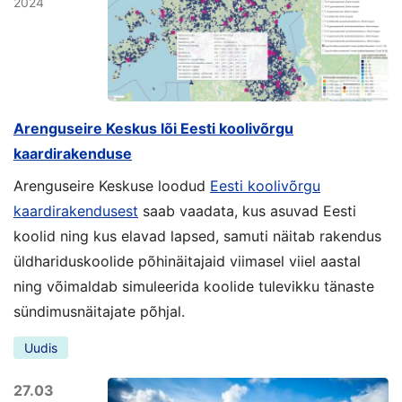
2024
Arenguseire Keskus lõi Eesti koolivõrgu
kaardirakenduse
Arenguseire Keskuse loodud
Eesti koolivõrgu
kaardirakendusest
saab vaadata, kus asuvad Eesti
koolid ning kus elavad lapsed, samuti näitab rakendus
üldhariduskoolide põhinäitajaid viimasel viiel aastal
ning võimaldab simuleerida koolide tulevikku tänaste
sündimusnäitajate põhjal.
Uudis
27.03