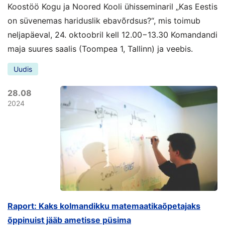
Koostöö Kogu ja Noored Kooli ühisseminaril „Kas Eestis
on süvenemas hariduslik ebavõrdsus?“, mis toimub
neljapäeval, 24. oktoobril kell 12.00−13.30 Komandandi
maja suures saalis (Toompea 1, Tallinn) ja veebis.
Uudis
28.08
2024
Raport: Kaks kolmandikku matemaatikaõpetajaks
õppinuist jääb ametisse püsima