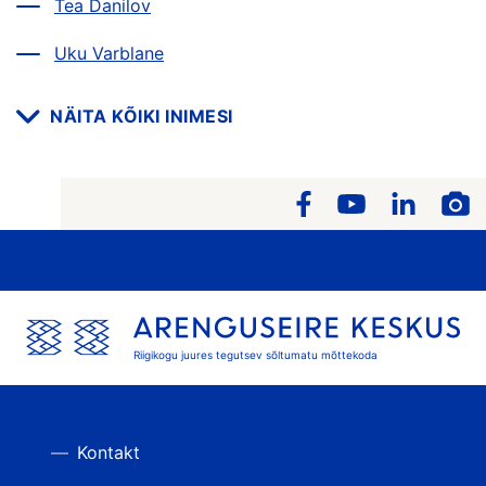
Tea Danilov
Uku Varblane
NÄITA KÕIKI INIMESI
Riigikogu juures tegutsev sõltumatu mõttekoda
Kontakt