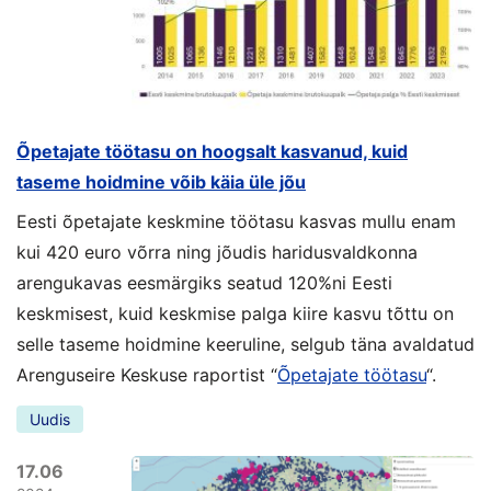
Õpetajate töötasu on hoogsalt kasvanud, kuid
taseme hoidmine võib käia üle jõu
Eesti õpetajate keskmine töötasu kasvas mullu enam
kui 420 euro võrra ning jõudis haridusvaldkonna
arengukavas eesmärgiks seatud 120%ni Eesti
keskmisest, kuid keskmise palga kiire kasvu tõttu on
selle taseme hoidmine keeruline, selgub täna avaldatud
Arenguseire Keskuse raportist “
Õpetajate töötasu
“.
Uudis
17.06