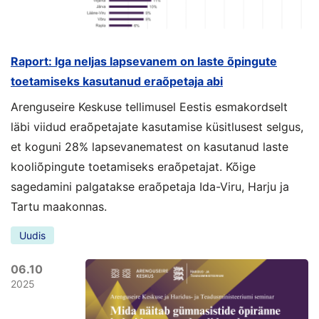
Raport: Iga neljas lapsevanem on laste õpingute
toetamiseks kasutanud eraõpetaja abi
Arenguseire Keskuse tellimusel Eestis esmakordselt
läbi viidud eraõpetajate kasutamise küsitlusest selgus,
et koguni 28% lapsevanematest on kasutanud laste
kooliõpingute toetamiseks eraõpetajat. Kõige
sagedamini palgatakse eraõpetaja Ida-Viru, Harju ja
Tartu maakonnas.
Uudis
06.10
2025