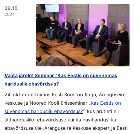
29.10
2024
Vaata järele! Seminar “Kas Eestis on süvenemas
hariduslik ebavõrdsus?
24. oktoobril toimus
Eesti Koostöö Kogu
,
Arenguseire
Keskus
e ja
Noored Kooli
ühisseminar „
Kas Eestis on
süvenemas hariduslik ebavõrdsus?
“, kus arutleti nii
üldharidusliku ebavõrdsuse kui ka huviharidusliku
ebavõrdsuse üle. Arenguseire Keskuse ekspert ja Eesti