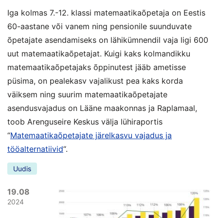
Iga kolmas 7.-12. klassi matemaatikaõpetaja on Eestis
60-aastane või vanem ning pensionile suunduvate
õpetajate asendamiseks on lähikümnendil vaja ligi 600
uut matemaatikaõpetajat. Kuigi kaks kolmandikku
matemaatikaõpetajaks õppinutest jääb ametisse
püsima, on pealekasv vajalikust pea kaks korda
väiksem ning suurim matemaatikaõpetajate
asendusvajadus on Lääne maakonnas ja Raplamaal,
toob Arenguseire Keskus välja lühiraportis
“
Matemaatikaõpetajate järelkasvu vajadus ja
tööalternatiivid
“.
Uudis
19.08
2024