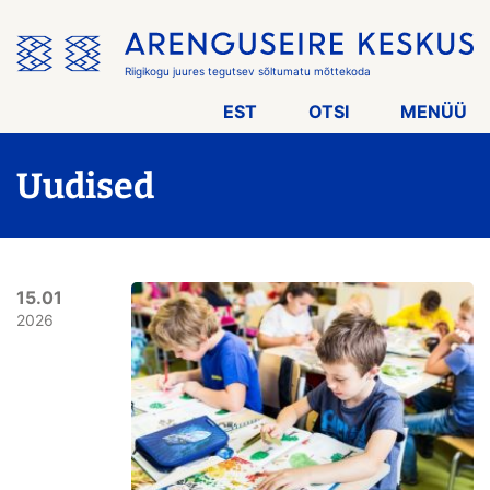
Jäta
menüü
vahele
Riigikogu juures tegutsev sõltumatu mõttekoda
EST
OTSI
MENÜÜ
Uudised
15.01
2026