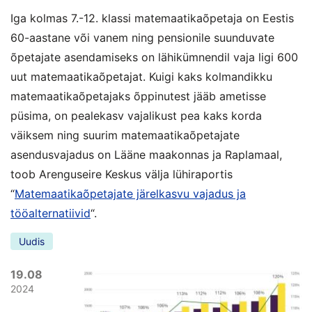
Iga kolmas 7.-12. klassi matemaatikaõpetaja on Eestis
60-aastane või vanem ning pensionile suunduvate
õpetajate asendamiseks on lähikümnendil vaja ligi 600
uut matemaatikaõpetajat. Kuigi kaks kolmandikku
matemaatikaõpetajaks õppinutest jääb ametisse
püsima, on pealekasv vajalikust pea kaks korda
väiksem ning suurim matemaatikaõpetajate
asendusvajadus on Lääne maakonnas ja Raplamaal,
toob Arenguseire Keskus välja lühiraportis
“
Matemaatikaõpetajate järelkasvu vajadus ja
tööalternatiivid
“.
Uudis
19.08
2024