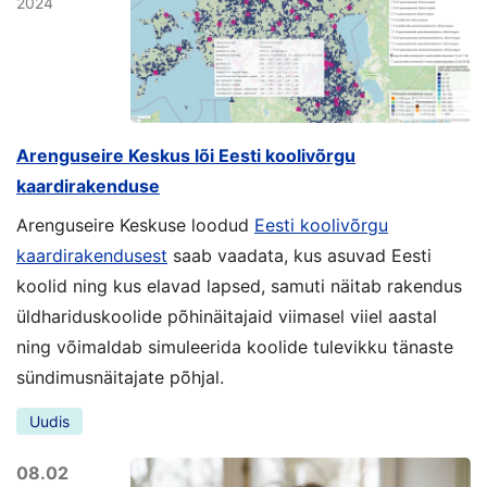
2024
Arenguseire Keskus lõi Eesti koolivõrgu
kaardirakenduse
Arenguseire Keskuse loodud
Eesti koolivõrgu
kaardirakendusest
saab vaadata, kus asuvad Eesti
koolid ning kus elavad lapsed, samuti näitab rakendus
üldhariduskoolide põhinäitajaid viimasel viiel aastal
ning võimaldab simuleerida koolide tulevikku tänaste
sündimusnäitajate põhjal.
Uudis
08.02