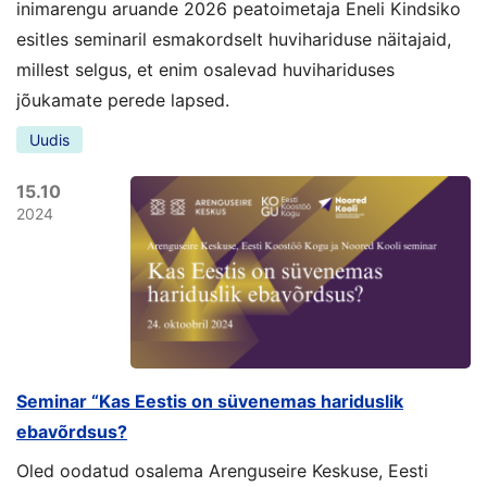
inimarengu aruande 2026 peatoimetaja Eneli Kindsiko
esitles seminaril esmakordselt huvihariduse näitajaid,
millest selgus, et enim osalevad huvihariduses
jõukamate perede lapsed.
Uudis
15.10
2024
Seminar “Kas Eestis on süvenemas hariduslik
ebavõrdsus?
Oled oodatud osalema Arenguseire Keskuse, Eesti