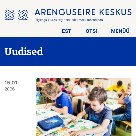
Jäta
menüü
vahele
Riigikogu juures tegutsev sõltumatu mõttekoda
EST
OTSI
MENÜÜ
Uudised
15.01
2026