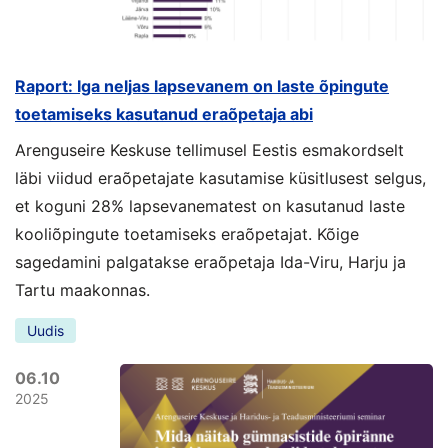
Raport: Iga neljas lapsevanem on laste õpingute
toetamiseks kasutanud eraõpetaja abi
Arenguseire Keskuse tellimusel Eestis esmakordselt
läbi viidud eraõpetajate kasutamise küsitlusest selgus,
et koguni 28% lapsevanematest on kasutanud laste
kooliõpingute toetamiseks eraõpetajat. Kõige
sagedamini palgatakse eraõpetaja Ida-Viru, Harju ja
Tartu maakonnas.
Uudis
06.10
2025