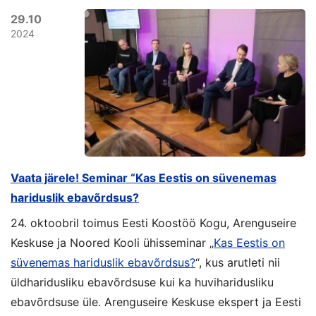
29.10
2024
Vaata järele! Seminar “Kas Eestis on süvenemas
hariduslik ebavõrdsus?
24. oktoobril toimus
Eesti Koostöö Kogu
,
Arenguseire
Keskus
e ja
Noored Kooli
ühisseminar „
Kas Eestis on
süvenemas hariduslik ebavõrdsus?
“, kus arutleti nii
üldharidusliku ebavõrdsuse kui ka huviharidusliku
ebavõrdsuse üle. Arenguseire Keskuse ekspert ja Eesti