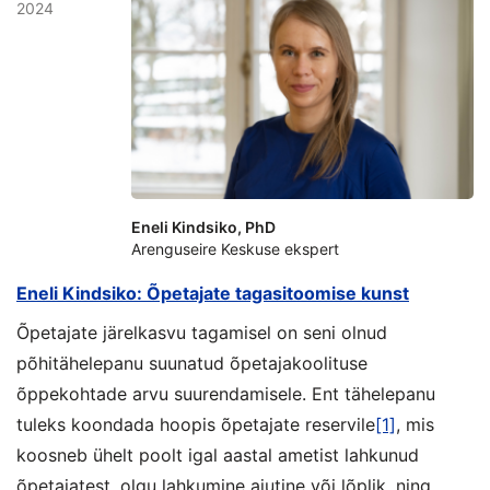
2024
Eneli Kindsiko, PhD
Arenguseire Keskuse ekspert
Eneli Kindsiko: Õpetajate tagasitoomise kunst
Õpetajate järelkasvu tagamisel on seni olnud
põhitähelepanu suunatud õpetajakoolituse
õppekohtade arvu suurendamisele. Ent tähelepanu
tuleks koondada hoopis õpetajate reservile
[1]
, mis
koosneb ühelt poolt igal aastal ametist lahkunud
õpetajatest, olgu lahkumine ajutine või lõplik, ning