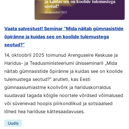
Vaata salvestust! Seminar “Mida näitab gümnasistide
õpiränne ja kuidas see on koolide tulemustega
seotud?”
14. oktoobril 2025 toimunud Arenguseire Keskuse ja
Haridus- ja Teadusministeeriumi ühisseminaril „Mida
näitab gümnasistide õpiränne ja kuidas see on koolide
tulemustega seotud?” arutleti, kas Eesti
gümnaasiumiastme koolivõrk ja hariduskorraldus
suudavad tagada kõigile noortele võrdsed võimalused
või süvenevad hoopis piirkondlikud ja sotsiaalsed
lõhed hea hariduse kättesaadavuses.
Uudis