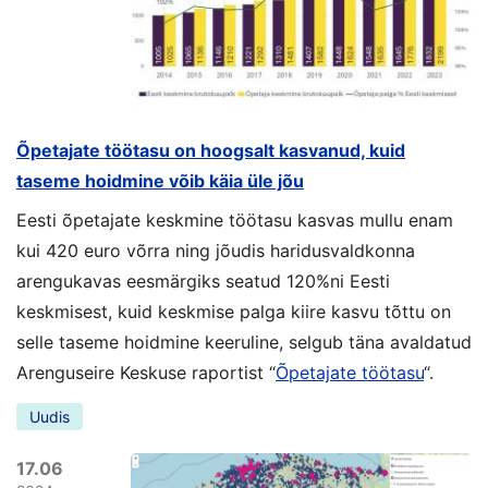
Õpetajate töötasu on hoogsalt kasvanud, kuid
taseme hoidmine võib käia üle jõu
Eesti õpetajate keskmine töötasu kasvas mullu enam
kui 420 euro võrra ning jõudis haridusvaldkonna
arengukavas eesmärgiks seatud 120%ni Eesti
keskmisest, kuid keskmise palga kiire kasvu tõttu on
selle taseme hoidmine keeruline, selgub täna avaldatud
Arenguseire Keskuse raportist “
Õpetajate töötasu
“.
Uudis
17.06