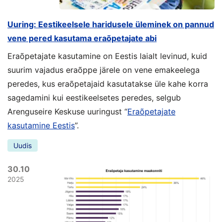
Uuring: Eestikeelsele haridusele üleminek on pannud
vene pered kasutama eraõpetajate abi
Eraõpetajate kasutamine on Eestis laialt levinud, kuid
suurim vajadus eraõppe järele on vene emakeelega
peredes, kus eraõpetajaid kasutatakse üle kahe korra
sagedamini kui eestikeelsetes peredes, selgub
Arenguseire Keskuse uuringust “
Eraõpetajate
kasutamine Eestis
”.
Uudis
30.10
2025