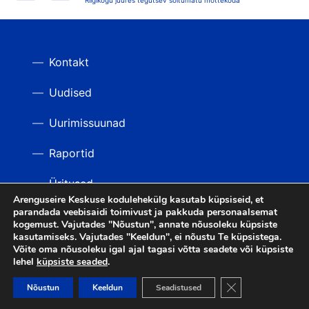
Riigikogu juures tegutsev sõltumatu mõttekoda
Kontakt
Uudised
Uurimissuunad
Raportid
Üritused
Arenguseire Keskuse kodulehekülg kasutab küpsiseid, et
parandada veebisaidi toimivust ja pakkuda personaalsemat
Videod
TAGASI ÜLES
kogemust. Vajutades "Nõustun", annate nõusoleku küpsiste
kasutamiseks. Vajutades "Keeldun", ei nõustu Te küpsistega.
Võite oma nõusoleku igal ajal tagasi võtta seadete või küpsiste
lehel
küpsiste seaded
.
LIITU UUDISKIRJAGA
Close GDPR Cooki
Nõustun
Keeldun
Seadistused