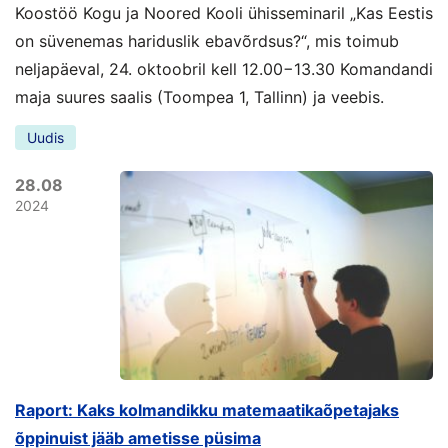
Koostöö Kogu ja Noored Kooli ühisseminaril „Kas Eestis
on süvenemas hariduslik ebavõrdsus?“, mis toimub
neljapäeval, 24. oktoobril kell 12.00−13.30 Komandandi
maja suures saalis (Toompea 1, Tallinn) ja veebis.
Uudis
28.08
2024
Raport: Kaks kolmandikku matemaatikaõpetajaks
õppinuist jääb ametisse püsima