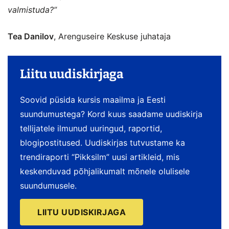
valmistuda?”
Tea Danilov
, Arenguseire Keskuse juhataja
Liitu uudiskirjaga
Soovid püsida kursis maailma ja Eesti
suundumustega? Kord kuus saadame uudiskirja
tellijatele ilmunud uuringud, raportid,
blogipostitused. Uudiskirjas tutvustame ka
trendiraporti “Pikksilm” uusi artikleid, mis
keskenduvad põhjalikumalt mõnele olulisele
suundumusele.
LIITU UUDISKIRJAGA