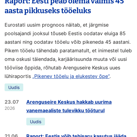
Raport: Eesti peab olema valmis 45
aasta pikkuseks tööeluks
Eurostati uusim prognoos näitab, et järgmise
poolsajandi jooksul tõuseb Eestis oodatav eluiga 85
aastani ning oodatav tööelu võib pikeneda 45 aastani.
Pikem tööelu tähendab paratamatult, et inimestel tuleb
oma oskusi täiendada, karjäärisuunda muuta või uusi
tööviise õppida, rõhutab Arenguseire Keskus uues
lühiraportis
„Pikenev tööelu ja elukestev õpe“
.
Uudis
23.07
Arenguseire Keskus hakkab uurima
2026
vanemaealiste tulevikku tööturul
Uudis
21.06
Raport: Eestis võib tehisaru kasutus jääda