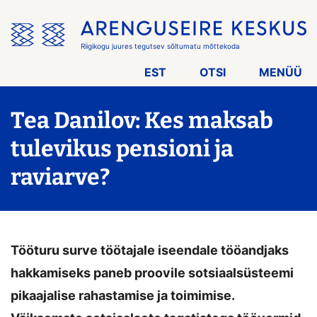
Jäta
menüü
vahele
Riigikogu juures tegutsev sõltumatu mõttekoda
EST
OTSI
MENÜÜ
Tea Danilov: Kes maksab
tulevikus pensioni ja
raviarve?
Tööturu surve töötajale iseendale tööandjaks
hakkamiseks paneb proovile sotsiaalsüsteemi
pikaajalise rahastamise ja toimimise.