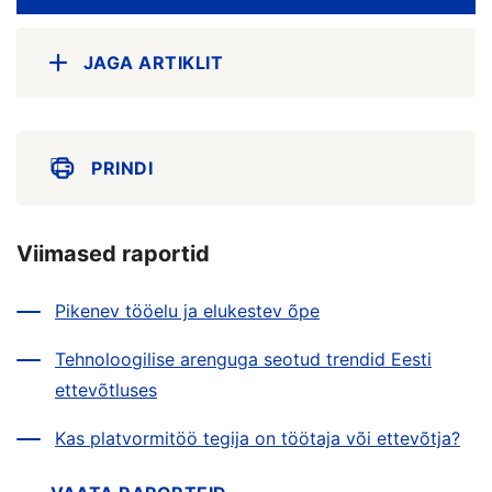
JAGA ARTIKLIT
PRINDI
Viimased raportid
Pikenev tööelu ja elukestev õpe
Tehnoloogilise arenguga seotud trendid Eesti
ettevõtluses
Kas platvormitöö tegija on töötaja või ettevõtja?