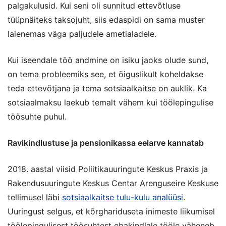
palgakulusid. Kui seni oli sunnitud ettevõtluse
tüüpnäiteks taksojuht, siis edaspidi on sama muster
laienemas väga paljudele ametialadele.
Kui iseendale töö andmine on isiku jaoks olude sund,
on tema probleemiks see, et õiguslikult koheldakse
teda ettevõtjana ja tema sotsiaalkaitse on auklik. Ka
sotsiaalmaksu laekub temalt vähem kui töölepingulise
töösuhte puhul.
Ravikindlustuse ja pensionikassa eelarve kannatab
2018. aastal viisid Poliitikauuringute Keskus Praxis ja
Rakendusuuringute Keskus Centar Arenguseire Keskuse
tellimusel läbi
sotsiaalkaitse tulu-kulu analüüsi
.
Uuringust selgus, et kõrghariduseta inimeste liikumisel
töölepingulisest töösuhtest ebakindlale tööle väheneb