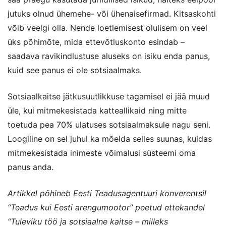
jutuks olnud ühemehe- või ühenaisefirmad. Kitsaskohti
võib veelgi olla. Nende loetlemisest olulisem on veel
üks põhimõte, mida ettevõtluskonto esindab –
saadava ravikindlustuse aluseks on isiku enda panus,
kuid see panus ei ole sotsiaalmaks.
Sotsiaalkaitse jätkusuutlikkuse tagamisel ei jää muud
üle, kui mitmekesistada katteallikaid ning mitte
toetuda pea 70% ulatuses sotsiaalmaksule nagu seni.
Loogiline on sel juhul ka mõelda selles suunas, kuidas
mitmekesistada inimeste võimalusi süsteemi oma
panus anda.
Artikkel põhineb Eesti Teadusagentuuri konverentsil
“Teadus kui Eesti arengumootor” peetud ettekandel
“Tuleviku töö ja sotsiaalne kaitse – milleks