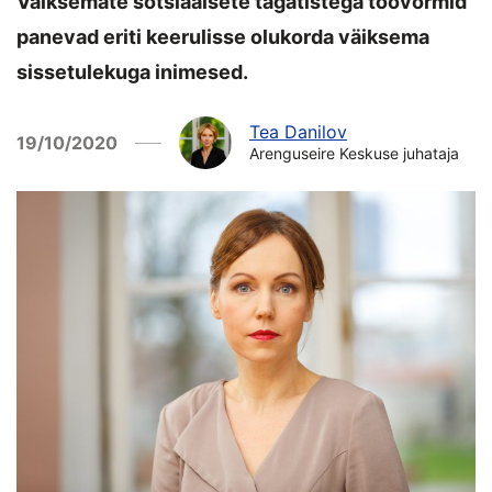
Väiksemate sotsiaalsete tagatistega töövormid
panevad eriti keerulisse olukorda väiksema
sissetulekuga inimesed.
Tea Danilov
19/10/2020
Arenguseire Keskuse juhataja