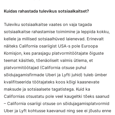
Kuidas rahastada tulevikus sotsiaalkaitset?
Tuleviku sotsiaalkaitse vaates on vaja tagada
sotsiaalkaitse rahastamise toimimine ja leppida kokku,
kellele ja millised sotsiaalhüved laienevad. Erinevalt
näiteks California osariigist USA-s pole Euroopa
Komisjon, kes parasjagu platvormitöötajate õiguste
teemat käsitleb, tõenäoliselt valmis ütlema, et
platvormitöötajad (California otsuse puhul
sõidujagamisfirmade Uberi ja Lyfti juhid) tuleb ümber
kvalifitseerida töötajateks koos kõigi kaasnevate
maksude ja sotsiaalsete tagatistega. Kuid ka
Californias otsustatu pole veel kaugeltki tõeks saanud
– California osariigi otsuse on sõidujagamisplatvormid
Uber ja Lyft kohtusse kaevanud ning see ei jõustu enne