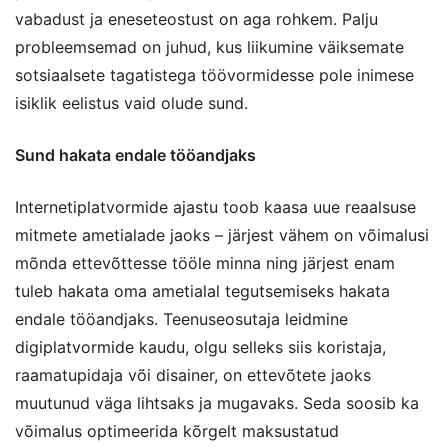
vabadust ja eneseteostust on aga rohkem. Palju
probleemsemad on juhud, kus liikumine väiksemate
sotsiaalsete tagatistega töövormidesse pole inimese
isiklik eelistus vaid olude sund.
Sund hakata endale tööandjaks
Internetiplatvormide ajastu toob kaasa uue reaalsuse
mitmete ametialade jaoks – järjest vähem on võimalusi
mõnda ettevõttesse tööle minna ning järjest enam
tuleb hakata oma ametialal tegutsemiseks hakata
endale tööandjaks. Teenuseosutaja leidmine
digiplatvormide kaudu, olgu selleks siis koristaja,
raamatupidaja või disainer, on ettevõtete jaoks
muutunud väga lihtsaks ja mugavaks. Seda soosib ka
võimalus optimeerida kõrgelt maksustatud