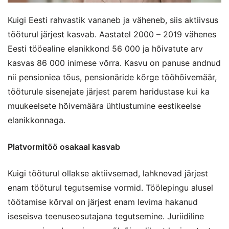
Kuigi Eesti rahvastik vananeb ja väheneb, siis aktiivsus
tööturul järjest kasvab. Aastatel 2000 – 2019 vähenes
Eesti tööealine elanikkond 56 000 ja hõivatute arv
kasvas 86 000 inimese võrra. Kasvu on panuse andnud
nii pensioniea tõus, pensionäride kõrge tööhõivemäär,
tööturule sisenejate järjest parem haridustase kui ka
muukeelsete hõivemäära ühtlustumine eestikeelse
elanikkonnaga.
Platvormitöö osakaal kasvab
Kuigi tööturul ollakse aktiivsemad, lahknevad järjest
enam tööturul tegutsemise vormid. Töölepingu alusel
töötamise kõrval on järjest enam levima hakanud
iseseisva teenuseosutajana tegutsemine. Juriidiline