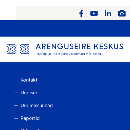
Riigikogu juures tegutsev sõltumatu mõttekoda
Kontakt
Uudised
Uurimissuunad
Raportid