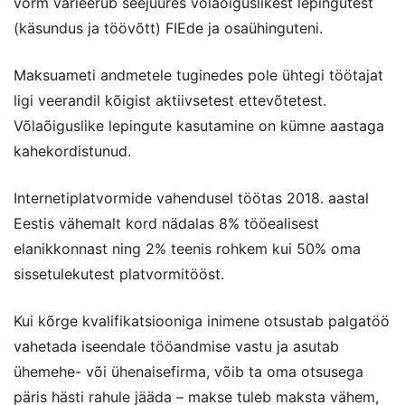
vorm varieerub seejuures võlaõiguslikest lepingutest
(käsundus ja töövõtt) FIEde ja osaühinguteni.
Maksuameti andmetele tuginedes pole ühtegi töötajat
ligi veerandil kõigist aktiivsetest ettevõtetest.
Võlaõiguslike lepingute kasutamine on kümne aastaga
kahekordistunud.
Internetiplatvormide vahendusel töötas 2018. aastal
Eestis vähemalt kord nädalas 8% tööealisest
elanikkonnast ning 2% teenis rohkem kui 50% oma
sissetulekutest platvormitööst.
Kui kõrge kvalifikatsiooniga inimene otsustab palgatöö
vahetada iseendale tööandmise vastu ja asutab
ühemehe- või ühenaisefirma, võib ta oma otsusega
päris hästi rahule jääda – makse tuleb maksta vähem,