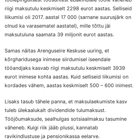
riigi maksutulu keskmiselt 2298 eurot aastas. Selliseid
liikumisi oli 2017. aastal 17 000 (sarnane suurusjärk on
olnud ka varasematel aastatel), mille tõttu jäi
maksutuluna saamata 39 miljonit eurot aastas.
Samas näitas Arenguseire Keskuse uuring, et
kõrgharidusega inimese siirdumisel iseendale
tööandjaks kasvab riigi maksutulu keskmiselt 3939
eurot inimese kohta aastas. Kuid selliseid liikumisi on
kordades vähem, aastas keskmiselt 500 – 600 inimest.
Lisaks tasub tähele panna, et maksulaekumiste kasv
tuleb ülekaalukalt dividendide tulumaksust.
Tööjõumaksude, sealhulgas sotsiaalmaksu tasumine
väheneb. Kuigi riik jääb plussi, kannatab
ravikindlustuse ja pensionikassa eelarve.