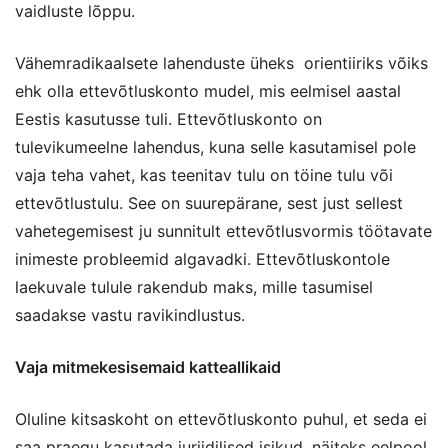
vaidluste lõppu.
Vähemradikaalsete lahenduste üheks orientiiriks võiks
ehk olla ettevõtluskonto mudel, mis eelmisel aastal
Eestis kasutusse tuli. Ettevõtluskonto on
tulevikumeelne lahendus, kuna selle kasutamisel pole
vaja teha vahet, kas teenitav tulu on töine tulu või
ettevõtlustulu. See on suurepärane, sest just sellest
vahetegemisest ju sunnitult ettevõtlusvormis töötavate
inimeste probleemid algavadki. Ettevõtluskontole
laekuvale tulule rakendub maks, mille tasumisel
saadakse vastu ravikindlustus.
Vaja mitmekesisemaid katteallikaid
Oluline kitsaskoht on ettevõtluskonto puhul, et seda ei
saa praegu kasutada juriidilised isikud, näiteks eelpool