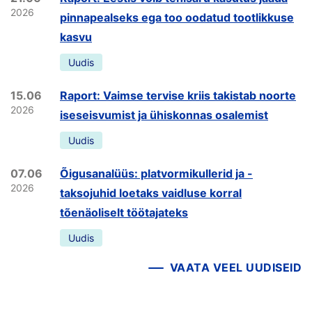
2026
pinnapealseks ega too oodatud tootlikkuse
kasvu
Uudis
15.06
Raport: Vaimse tervise kriis takistab noorte
2026
iseseisvumist ja ühiskonnas osalemist
Uudis
07.06
Õigusanalüüs: platvormikullerid ja -
2026
taksojuhid loetaks vaidluse korral
tõenäoliselt töötajateks
Uudis
VAATA VEEL UUDISEID