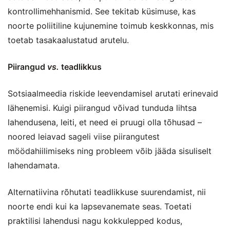
kontrollimehhanismid. See tekitab küsimuse, kas
noorte poliitiline kujunemine toimub keskkonnas, mis
toetab tasakaalustatud arutelu.
Piirangud
vs.
teadlikkus
Sotsiaalmeedia riskide leevendamisel arutati erinevaid
lähenemisi. Kuigi piirangud võivad tunduda lihtsa
lahendusena, leiti, et need ei pruugi olla tõhusad –
noored leiavad sageli viise piirangutest
möödahiilimiseks ning probleem võib jääda sisuliselt
lahendamata.
Alternatiivina rõhutati teadlikkuse suurendamist, nii
noorte endi kui ka lapsevanemate seas. Toetati
praktilisi lahendusi nagu kokkulepped kodus,