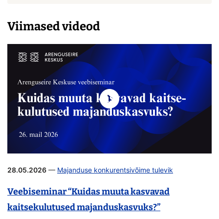
Viimased videod
28.05.2026
—
Majanduse konkurentsivõime tulevik
Veebiseminar “Kuidas muuta kasvavad
kaitsekulutused majanduskasvuks?”