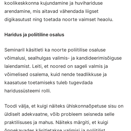
koolikeskkonna kujundamine ja huvihariduse
arendamine, mis aitavad vähendada liigset
digikasutust ning toetada noorte vaimset heaolu.
Haridus ja poliitiline osalus
Seminaril käsitleti ka noorte poliitilise osaluse
võimalusi, sealhulgas valimis- ja kandideerimisõiguse
laiendamist. Leiti, et noored on sageli valmis ja
võimelised osalema, kuid nende teadlikkuse ja
kaasatuse toetamiseks tuleb tugevdada
haridussüsteemi rolli.
Toodi välja, et kuigi näiteks ühiskonnaõpetuse sisu on
üldiselt adekvaatne, võib probleem seisneda selle
praktilisuses ja mahus. Näiteks märgiti, et kuigi
õppekavades käsitletakse valimisi ja poliitilist