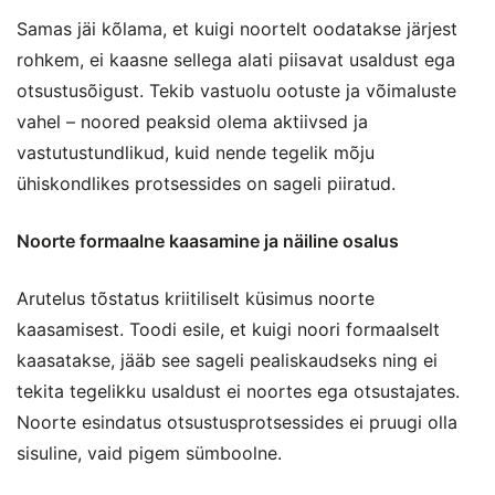
Samas jäi kõlama, et kuigi noortelt oodatakse järjest
rohkem, ei kaasne sellega alati piisavat usaldust ega
otsustusõigust. Tekib vastuolu ootuste ja võimaluste
vahel – noored peaksid olema aktiivsed ja
vastutustundlikud, kuid nende tegelik mõju
ühiskondlikes protsessides on sageli piiratud.
Noorte formaalne kaasamine ja näiline osalus
Arutelus tõstatus kriitiliselt küsimus noorte
kaasamisest. Toodi esile, et kuigi noori formaalselt
kaasatakse, jääb see sageli pealiskaudseks ning ei
tekita tegelikku usaldust ei noortes ega otsustajates.
Noorte esindatus otsustusprotsessides ei pruugi olla
sisuline, vaid pigem sümboolne.