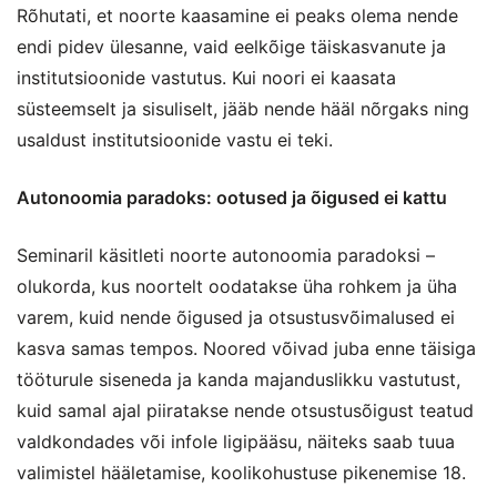
Rõhutati, et noorte kaasamine ei peaks olema nende
endi pidev ülesanne, vaid eelkõige täiskasvanute ja
institutsioonide vastutus. Kui noori ei kaasata
süsteemselt ja sisuliselt, jääb nende hääl nõrgaks ning
usaldust institutsioonide vastu ei teki.
Autonoomia paradoks: ootused ja õigused ei kattu
Seminaril käsitleti noorte autonoomia paradoksi –
olukorda, kus noortelt oodatakse üha rohkem ja üha
varem, kuid nende õigused ja otsustusvõimalused ei
kasva samas tempos. Noored võivad juba enne täisiga
tööturule siseneda ja kanda majanduslikku vastutust,
kuid samal ajal piiratakse nende otsustusõigust teatud
valdkondades või infole ligipääsu, näiteks saab tuua
valimistel hääletamise, koolikohustuse pikenemise 18.