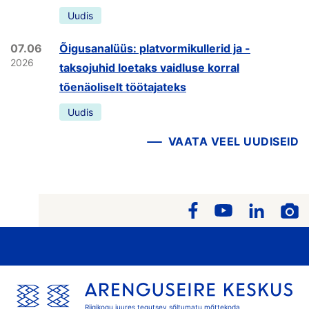
Uudis
07.06
Õigusanalüüs: platvormikullerid ja -
2026
taksojuhid loetaks vaidluse korral
tõenäoliselt töötajateks
Uudis
VAATA VEEL UUDISEID
Riigikogu juures tegutsev sõltumatu mõttekoda