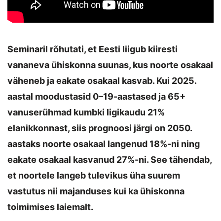
Seminaril rõhutati, et Eesti liigub kiiresti
vananeva ühiskonna suunas, kus noorte osakaal
väheneb ja eakate osakaal kasvab. Kui 2025.
aastal moodustasid 0–19-aastased ja 65+
vanuserühmad kumbki ligikaudu 21%
elanikkonnast, siis prognoosi järgi on 2050.
aastaks noorte osakaal langenud 18%-ni ning
eakate osakaal kasvanud 27%-ni. See tähendab,
et noortele langeb tulevikus üha suurem
vastutus nii majanduses kui ka ühiskonna
toimimises laiemalt.