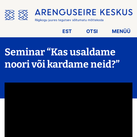
Jäta
menüü
vahele
Riigikogu juures tegutsev sõltumatu mõttekoda
EST
OTSI
MENÜÜ
Seminar “Kas usaldame
noori või kardame neid?”