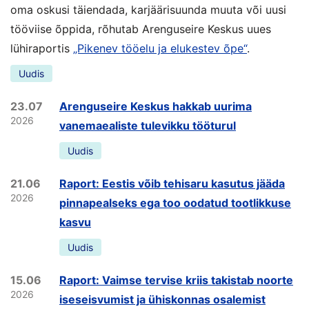
oma oskusi täiendada, karjäärisuunda muuta või uusi
tööviise õppida, rõhutab Arenguseire Keskus uues
lühiraportis
„Pikenev tööelu ja elukestev õpe“
.
Uudis
23.07
Arenguseire Keskus hakkab uurima
2026
vanemaealiste tulevikku tööturul
Uudis
21.06
Raport: Eestis võib tehisaru kasutus jääda
2026
pinnapealseks ega too oodatud tootlikkuse
kasvu
Uudis
15.06
Raport: Vaimse tervise kriis takistab noorte
2026
iseseisvumist ja ühiskonnas osalemist