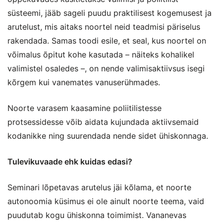
süsteemi, jääb sageli puudu praktilisest kogemusest ja
arutelust, mis aitaks noortel neid teadmisi päriselus
rakendada. Samas toodi esile, et seal, kus noortel on
võimalus õpitut kohe kasutada – näiteks kohalikel
valimistel osaledes –, on nende valimisaktiivsus isegi
kõrgem kui vanemates vanuserühmades.
Noorte varasem kaasamine poliitilistesse
protsessidesse võib aidata kujundada aktiivsemaid
kodanikke ning suurendada nende sidet ühiskonnaga.
Tulevikuvaade ehk kuidas edasi?
Seminari lõpetavas arutelus jäi kõlama, et noorte
autonoomia küsimus ei ole ainult noorte teema, vaid
puudutab kogu ühiskonna toimimist. Vananevas