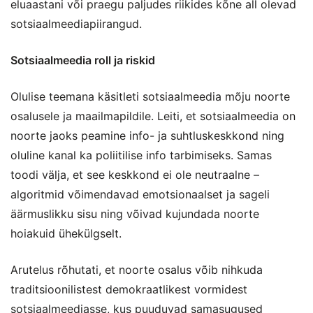
eluaastani või praegu paljudes riikides kõne all olevad
sotsiaalmeediapiirangud.
Sotsiaalmeedia roll ja riskid
Olulise teemana käsitleti sotsiaalmeedia mõju noorte
osalusele ja maailmapildile. Leiti, et sotsiaalmeedia on
noorte jaoks peamine info- ja suhtluskeskkond ning
oluline kanal ka poliitilise info tarbimiseks. Samas
toodi välja, et see keskkond ei ole neutraalne –
algoritmid võimendavad emotsionaalset ja sageli
äärmuslikku sisu ning võivad kujundada noorte
hoiakuid ühekülgselt.
Arutelus rõhutati, et noorte osalus võib nihkuda
traditsioonilistest demokraatlikest vormidest
sotsiaalmeediasse, kus puuduvad samasugused