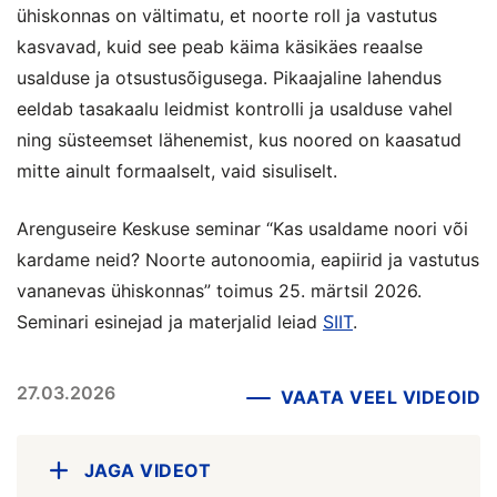
ühiskonnas on vältimatu, et noorte roll ja vastutus
kasvavad, kuid see peab käima käsikäes reaalse
usalduse ja otsustusõigusega. Pikaajaline lahendus
eeldab tasakaalu leidmist kontrolli ja usalduse vahel
ning süsteemset lähenemist, kus noored on kaasatud
mitte ainult formaalselt, vaid sisuliselt.
Arenguseire Keskuse seminar “Kas usaldame noori või
kardame neid? Noorte autonoomia, eapiirid ja vastutus
vananevas ühiskonnas” toimus 25. märtsil 2026.
Seminari esinejad ja materjalid leiad
SIIT
.
27.03.2026
VAATA VEEL VIDEOID
JAGA VIDEOT