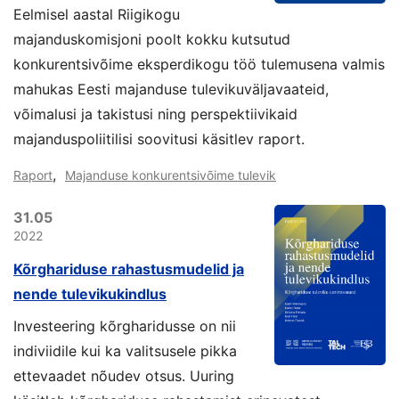
Eelmisel aastal Riigikogu
majanduskomisjoni poolt kokku kutsutud
konkurentsivõime eksperdikogu töö tulemusena valmis
mahukas Eesti majanduse tulevikuväljavaateid,
võimalusi ja takistusi ning perspektiivikaid
majanduspoliitilisi soovitusi käsitlev raport.
,
Raport
Majanduse konkurentsivõime tulevik
31.05
2022
Kõrghariduse rahastusmudelid ja
nende tulevikukindlus
Investeering kõrgharidusse on nii
indiviidile kui ka valitsusele pikka
ettevaadet nõudev otsus. Uuring