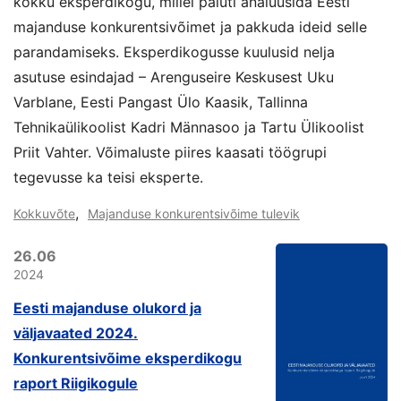
kokku eksperdikogu, millel paluti analüüsida Eesti
majanduse konkurentsivõimet ja pakkuda ideid selle
parandamiseks. Eksperdikogusse kuulusid nelja
asutuse esindajad – Arenguseire Keskusest Uku
Varblane, Eesti Pangast Ülo Kaasik, Tallinna
Tehnikaülikoolist Kadri Männasoo ja Tartu Ülikoolist
Priit Vahter. Võimaluste piires kaasati töögrupi
tegevusse ka teisi eksperte.
,
Kokkuvõte
Majanduse konkurentsivõime tulevik
26.06
2024
Eesti majanduse olukord ja
väljavaated 2024.
Konkurentsivõime eksperdikogu
raport Riigikogule