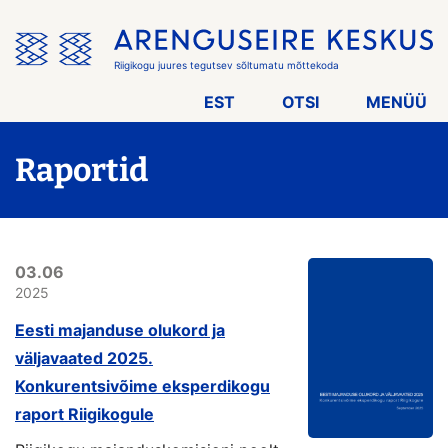
Jäta
menüü
vahele
Riigikogu juures tegutsev sõltumatu mõttekoda
EST
OTSI
MENÜÜ
Raportid
03.06
2025
Eesti majanduse olukord ja
väljavaated 2025.
Konkurentsivõime eksperdikogu
raport Riigikogule