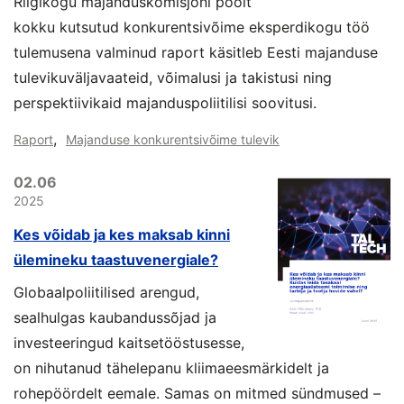
Riigikogu majanduskomisjoni poolt
kokku kutsutud konkurentsivõime eksperdikogu töö
tulemusena valminud raport käsitleb Eesti majanduse
tulevikuväljavaateid, võimalusi ja takistusi ning
perspektiivikaid majanduspoliitilisi soovitusi.
,
Raport
Majanduse konkurentsivõime tulevik
02.06
2025
Kes võidab ja kes maksab kinni
ülemineku taastuvenergiale?
Globaalpoliitilised arengud,
sealhulgas kaubandussõjad ja
investeeringud kaitsetööstusesse,
on nihutanud tähelepanu kliimaeesmärkidelt ja
rohepöördelt eemale. Samas on mitmed sündmused –