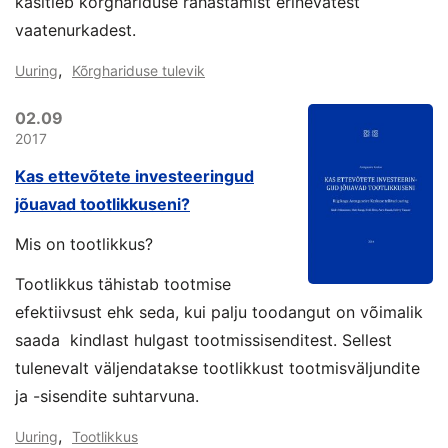
käsitleb kõrghariduse rahastamist erinevatest
vaatenurkadest.
,
Uuring
Kõrghariduse tulevik
02.09
2017
Kas ettevõtete investeeringud
jõuavad tootlikkuseni?
Mis on tootlikkus?
Tootlikkus tähistab tootmise
efektiivsust ehk seda, kui palju toodangut on võimalik
saada kindlast hulgast tootmissisenditest. Sellest
tulenevalt väljendatakse tootlikkust tootmisväljundite
ja -sisendite suhtarvuna.
,
Uuring
Tootlikkus