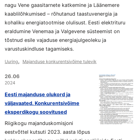
nagu Vene gaasitarnete katkemine ja Läänemere
kaablilõhkumised – rõhutanud taastuvenergia ja
kohaliku energiatootmise olulisust. Eesti elektrituru
eraldumine Venemaa ja Valgevene süsteemist on
tõstnud esile vajaduse energiajulgeoleku ja
varustuskindluse tagamiseks.
,
Uuring
Majanduse konkurentsivõime tulevik
26.06
2024
Eesti majanduse olukord ja
väljavaated. Konkurentsivõime
eksperdikogu soovitused
Riigikogu majanduskomisjoni
eestvõttel kutsuti 2023. aasta lõpus