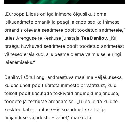
„Euroopa Liidus on iga inimene õiguslikult oma
isikuandmete omanik ja peagi laieneb see ka inimese
omandis olevate seadmete poolt toodetud andmetele,“
ütles Arenguseire Keskuse juhataja
Tea Danilov
. „Kui
praegu huvituvad seadmete poolt toodetud andmetest
vähesed eraisikud, siis peame olema valmis selle ringi
laienemiseks.“
Danilovi sõnul ongi andmestuva maailma väljakutseks,
kuidas ühelt poolt kaitsta inimeste privaatsust, kuid
teiselt poolt kasutada tekkivaid andmeid majanduse,
toodete ja teenuste arendamisel. „Tuleb leida kuldne
kesktee kahe pooluse – isikuandmete kaitse ja
majanduse vajaduste – vahel,“ märkis ta.