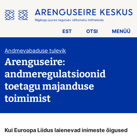
Jäta
menüü
vahele
Riigikogu juures tegutsev sõltumatu mõttekoda
EST
OTSI
MENÜÜ
Andmevabaduse tulevik
Arenguseire:
andmeregulatsioonid
toetagu majanduse
toimimist
Kui Euroopa Liidus laienevad inimeste õigused