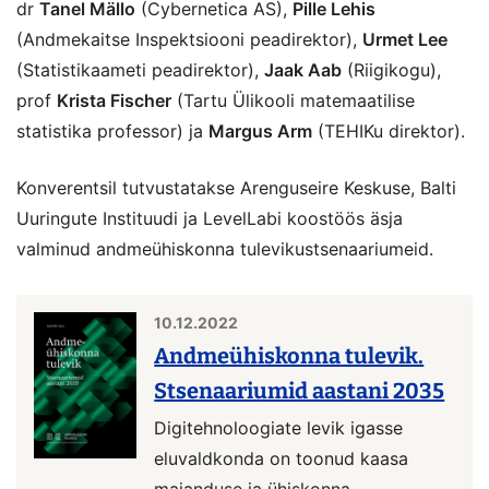
dr
Tanel Mällo
(Cybernetica AS),
Pille Lehis
(Andmekaitse Inspektsiooni peadirektor),
Urmet Lee
(Statistikaameti peadirektor),
Jaak Aab
(Riigikogu),
prof
Krista Fischer
(Tartu Ülikooli matemaatilise
statistika professor) ja
Margus Arm
(TEHIKu direktor).
Konverentsil tutvustatakse Arenguseire Keskuse, Balti
Uuringute Instituudi ja LevelLabi koostöös äsja
valminud andmeühiskonna tulevikustsenaariumeid.
10.12.2022
Andmeühiskonna tulevik.
Stsenaariumid aastani 2035
Digitehnoloogiate levik igasse
eluvaldkonda on toonud kaasa