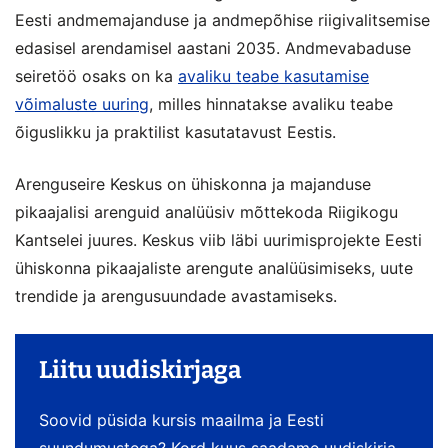
Eesti andmemajanduse ja andmepõhise riigivalitsemise
edasisel arendamisel aastani 2035. Andmevabaduse
seiretöö osaks on ka
avaliku teabe kasutamise
võimaluste uuring
, milles hinnatakse avaliku teabe
õiguslikku ja praktilist kasutatavust Eestis.
Arenguseire Keskus on ühiskonna ja majanduse
pikaajalisi arenguid analüüsiv mõttekoda Riigikogu
Kantselei juures. Keskus viib läbi uurimisprojekte Eesti
ühiskonna pikaajaliste arengute analüüsimiseks, uute
trendide ja arengusuundade avastamiseks.
Liitu uudiskirjaga
Soovid püsida kursis maailma ja Eesti