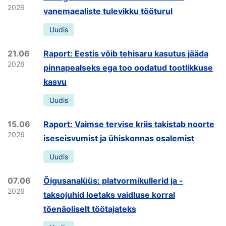
2026
vanemaealiste tulevikku tööturul
Uudis
21.06
Raport: Eestis võib tehisaru kasutus jääda
2026
pinnapealseks ega too oodatud tootlikkuse
kasvu
Uudis
15.06
Raport: Vaimse tervise kriis takistab noorte
2026
iseseisvumist ja ühiskonnas osalemist
Uudis
07.06
Õigusanalüüs: platvormikullerid ja -
2026
taksojuhid loetaks vaidluse korral
tõenäoliselt töötajateks