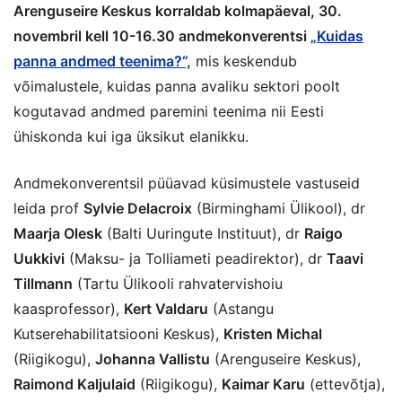
Arenguseire Keskus korraldab kolmapäeval, 30.
novembril kell 10-16.30 andmekonverentsi
„Kuidas
panna andmed teenima?“,
mis keskendub
võimalustele, kuidas panna avaliku sektori poolt
kogutavad andmed paremini teenima nii Eesti
ühiskonda kui iga üksikut elanikku.
Andmekonverentsil püüavad küsimustele vastuseid
leida prof
Sylvie Delacroix
(Birminghami Ülikool), dr
Maarja Olesk
(Balti Uuringute Instituut), dr
Raigo
Uukkivi
(Maksu- ja Tolliameti peadirektor), dr
Taavi
Tillmann
(Tartu Ülikooli rahvatervishoiu
kaasprofessor),
Kert Valdaru
(Astangu
Kutserehabilitatsiooni Keskus),
Kristen Michal
(Riigikogu),
Johanna Vallistu
(Arenguseire Keskus),
Raimond Kaljulaid
(Riigikogu),
Kaimar Karu
(ettevõtja),