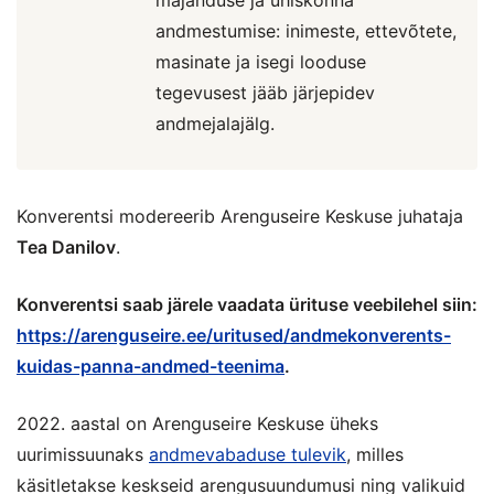
majanduse ja ühiskonna
andmestumise: inimeste, ettevõtete,
masinate ja isegi looduse
tegevusest jääb järjepidev
andmejalajälg.
Konverentsi modereerib Arenguseire Keskuse juhataja
Tea Danilov
.
Konverentsi saab järele vaadata ürituse veebilehel siin:
https://arenguseire.ee/uritused/andmekonverents-
kuidas-panna-andmed-teenima
.
2022. aastal on Arenguseire Keskuse üheks
uurimissuunaks
andmevabaduse tulevik
, milles
käsitletakse keskseid arengusuundumusi ning valikuid