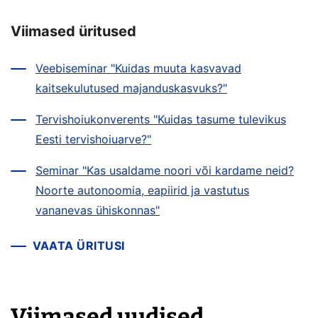
Viimased üritused
Veebiseminar "Kuidas muuta kasvavad
kaitsekulutused majanduskasvuks?"
Tervishoiukonverents "Kuidas tasume tulevikus
Eesti tervishoiuarve?"
Seminar "Kas usaldame noori või kardame neid?
Noorte autonoomia, eapiirid ja vastutus
vananevas ühiskonnas"
VAATA ÜRITUSI
Viimased uudised