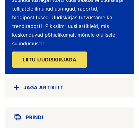
suundumustega? Kord kuus saadame uudiskirja
tellijatele ilmunud uuringud, raportid,
blogipostitused. Uudiskirjas tutvustame ka
trendiraporti “Pikksilm” uusi artikleid, mis
keskenduvad põhjalikumalt mõnele olulisele
suundumusele.
LIITU UUDISKIRJAGA
JAGA ARTIKLIT
PRINDI