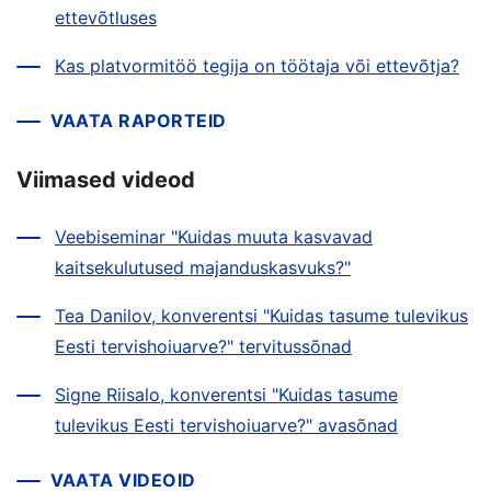
ettevõtluses
Kas platvormitöö tegija on töötaja või ettevõtja?
VAATA RAPORTEID
Viimased videod
Veebiseminar "Kuidas muuta kasvavad
kaitsekulutused majanduskasvuks?"
Tea Danilov, konverentsi "Kuidas tasume tulevikus
Eesti tervishoiuarve?" tervitussõnad
Signe Riisalo, konverentsi "Kuidas tasume
tulevikus Eesti tervishoiuarve?" avasõnad
VAATA VIDEOID