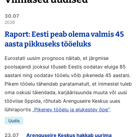
30.07
2026
Raport: Eesti peab olema valmis 45
aasta pikkuseks tööeluks
Eurostati uusim prognoos näitab, et järgmise
poolsajandi jooksul tõuseb Eestis oodatav eluiga 85
aastani ning oodatav tööelu võib pikeneda 45 aastani.
Pikem tööelu tähendab paratamatult, et inimestel tuleb
oma oskusi täiendada, karjäärisuunda muuta või uusi
tööviise õppida, rõhutab Arenguseire Keskus uues
lühiraportis
„Pikenev tööelu ja elukestev õpe“
.
Uudis
23.07
Arenguseire Keskus hakkab uurima