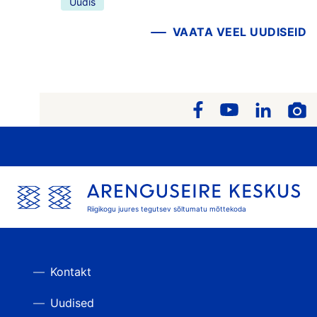
Uudis
VAATA VEEL UUDISEID
Riigikogu juures tegutsev sõltumatu mõttekoda
Kontakt
Uudised