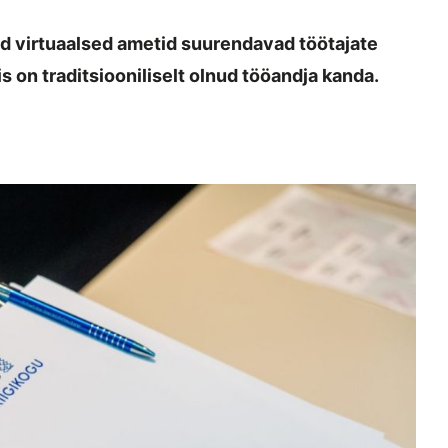
ed virtuaalsed ametid suurendavad töötajate
s on traditsiooniliselt olnud tööandja kanda.