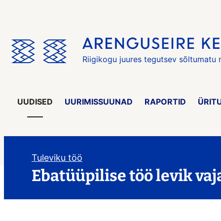
Jäta
menüü
vahele
Riigikogu juures tegutsev sõltumatu
UUDISED
UURIMISSUUNAD
RAPORTID
ÜRIT
Tuleviku töö
Ebatüüpilise töö levik va