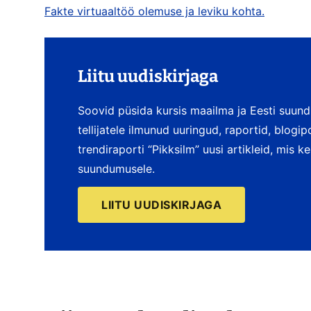
Fakte virtuaaltöö olemuse ja leviku kohta.
Liitu uudiskirjaga
Soovid püsida kursis maailma ja Eesti suun
tellijatele ilmunud uuringud, raportid, blogi
trendiraporti “Pikksilm” uusi artikleid, mis 
suundumusele.
LIITU UUDISKIRJAGA