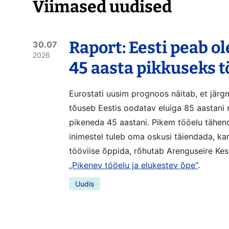
Viimased uudised
Raport: Eesti peab o
30.07
2026
45 aasta pikkuseks 
Eurostati uusim prognoos näitab, et järg
tõuseb Eestis oodatav eluiga 85 aastani 
pikeneda 45 aastani. Pikem tööelu tähen
inimestel tuleb oma oskusi täiendada, ka
tööviise õppida, rõhutab Arenguseire Kes
„Pikenev tööelu ja elukestev õpe“
.
Uudis