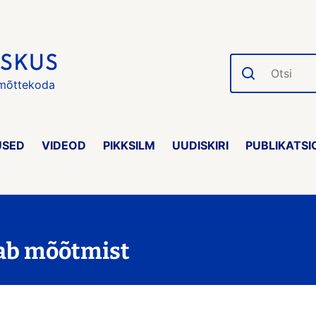
Otsi
 mõttekoda
USED
VIDEOD
PIKKSILM
UUDISKIRI
PUBLIKATSI
jab mõõtmist