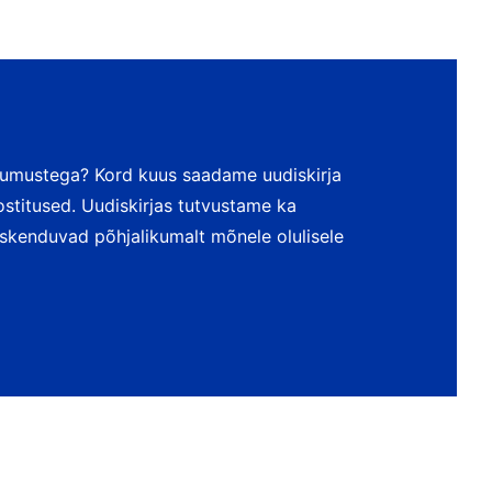
dumustega? Kord kuus saadame uudiskirja
postitused. Uudiskirjas tutvustame ka
keskenduvad põhjalikumalt mõnele olulisele