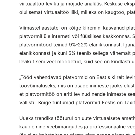
virtuaaltöö leviku ja mõjude analüüs. Keskuse eksp
olulisemat virtuaaltöö liiki, milleks on kaugtöö, pl
Viimastel aastatel on kõige kiiremini kasvanud pl
platvormil üle interneti või füüsilises keskkonnas. 
platvormitööd teinud 9%-22% elanikkonnast. Iganä
elanikkonnast ja kuni 5% teenib sellega vähemalt p
levikut seni veel mõõdetud, kuid see on kindlasti 
„Tööd vahendavad platvormid on Eestis kiirelt lev
töövõimaluseks, mis on osade inimeste jaoks elustii
et platvormitöö on eriti levinud nende inimeste seas
Vallistu. Kõige tuntumad platvormid Eestis on Taxi
Uueks trendiks tööturul on uute virtuaalsete amet
kauplemine veebimängudes ja professionaalne veeb
üle alles hakatakse arutlema ning nende olemust uur