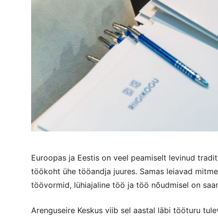
Euroopas ja Eestis on veel peamiselt levinud tradi
töökoht ühe tööandja juures. Samas leiavad mitmete
töövormid, lühiajaline töö ja töö nõudmisel on sa
Arenguseire Keskus viib sel aastal läbi tööturu tule