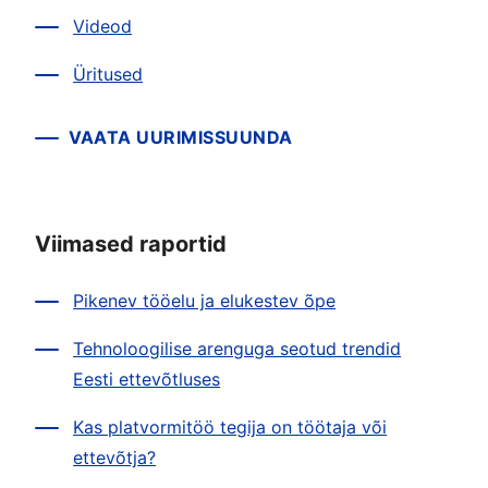
Videod
Üritused
VAATA UURIMISSUUNDA
Viimased raportid
Pikenev tööelu ja elukestev õpe
Tehnoloogilise arenguga seotud trendid
Eesti ettevõtluses
Kas platvormitöö tegija on töötaja või
ettevõtja?