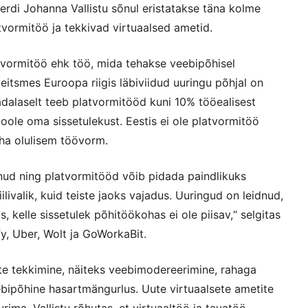
erdi Johanna Vallistu sõnul eristatakse täna kolme
atvormitöö ja tekkivad virtuaalsed ametid.
atvormitöö ehk töö, mida tehakse veebipõhisel
Seitsmes Euroopa riigis läbiviidud uuringu põhjal on
dalaselt teeb platvormitööd kuni 10% tööealisest
oole oma sissetulekust. Eestis ei ole platvormitöö
üha olulisem töövorm.
inud ning platvormitööd võib pidada paindlikuks
livalik, kuid teiste jaoks vajadus. Uuringud on leidnud,
, kelle sissetulek põhitöökohas ei ole piisav,“ selgitas
fy, Uber, Wolt ja GoWorkaBit.
ite tekkimine, näiteks veebimodereerimine, rahaga
ipõhine hasartmängurlus. Uute virtuaalsete ametite
ima. Vallistu rõhutas, et virtuaaltöö ja tavatöö