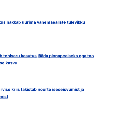
us hakkab uurima vanemaealiste tulevikku
ib tehisaru kasutus jääda pinnapealseks ega too
use kasvu
rvise kriis takistab noorte iseseisvumist ja
mist