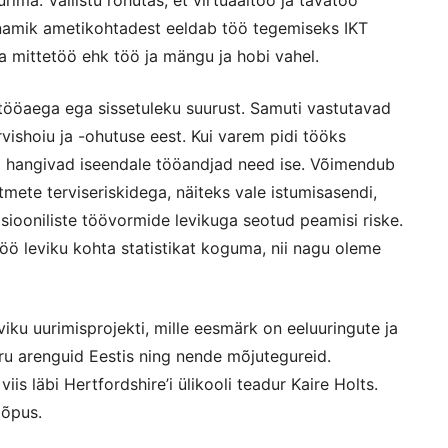
namik ametikohtadest eeldab töö tegemiseks IKT
a mittetöö ehk töö ja mängu ja hobi vahel.
a tööaega ega sissetuleku suurust. Samuti vastutavad
vishoiu ja -ohutuse eest. Kui varem pidi tööks
d hangivad iseendale tööandjad need ise. Võimendub
tmete terviseriskidega, näiteks vale istumisasendi,
itsiooniliste töövormide levikuga seotud peamisi riske.
öö leviku kohta statistikat koguma, nii nagu oleme
viku uurimisprojekti, mille eesmärk on eeluuringute ja
ru arenguid Eestis ning nende mõjutegureid.
iis läbi Hertfordshire’i ülikooli teadur Kaire Holts.
lõpus.