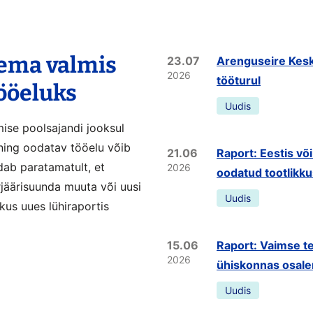
lema valmis
23.07
Arenguseire Kesk
2026
tööturul
tööeluks
Uudis
mise poolsajandi jooksul
ning oodatav tööelu võib
21.06
Raport: Eestis võ
dab paratamatult, et
2026
oodatud tootlikk
rjäärisuunda muuta või uusi
Uudis
kus uues lühiraportis
15.06
Raport: Vaimse te
2026
ühiskonnas osale
Uudis