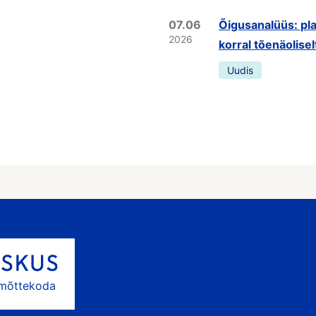
07.06
Õigusanalüüs: pla
2026
korral tõenäolisel
Uudis
 mõttekoda