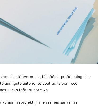
tsiooniline töövorm ehk täistööajaga töölepinguline
 uuringute autorid, et ebatraditsioonilised
amas uueks tööturu normiks.
viku uurimisprojekti, mille raames sai valmis