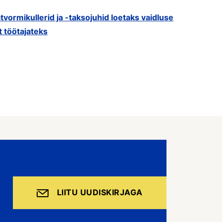
tvormikullerid ja -taksojuhid loetaks vaidluse
t töötajateks
LIITU UUDISKIRJAGA