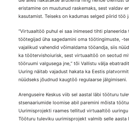
eristamine on muutunud raskemaks, sest valdav e
kasutamist. Teiseks on kadumas selged piirid töö j
“Virtuaaltöö puhul ei saa inimesed tihti planeerid
töötegijad üha sagedamini oma töötingimuste, -ter
vajalikud vahendid võimaldama tööandja, siis nüü
ka töötervishoiurisk, sest virtuaaltöö on seotud mi
tööruumi valgusega jne,“ tõi Vallistu välja ebatrad
Uuring näitab vajadust hakata ka Eestis platvormit
nüüdseks jõudnud kaugtöö regulaarse jälgimiseni.
Arenguseire Keskus viib sel aastal läbi tööturu tule
stsenaariumide loomise abil paremini mõista töötu
Uurimisprojekti raames tellitud virtuaaltöö uuringu v
Tööturu tuleviku uurimisprojekt valmib selle aasta 