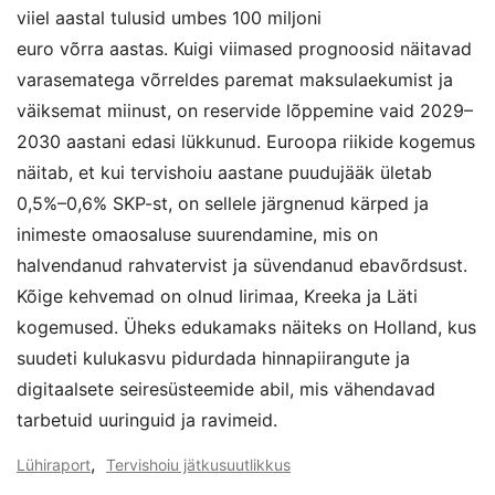
viiel aastal tulusid umbes 100 miljoni
euro võrra aastas. Kuigi viimased prognoosid näitavad
varasematega võrreldes paremat maksulaekumist ja
väiksemat miinust, on reservide lõppemine vaid 2029–
2030 aastani edasi lükkunud. Euroopa riikide kogemus
näitab, et kui tervishoiu aastane puudujääk ületab
0,5%–0,6% SKP-st, on sellele järgnenud kärped ja
inimeste omaosaluse suurendamine, mis on
halvendanud rahvatervist ja süvendanud ebavõrdsust.
Kõige kehvemad on olnud Iirimaa, Kreeka ja Läti
kogemused. Üheks edukamaks näiteks on Holland, kus
suudeti kulukasvu pidurdada hinnapiirangute ja
digitaalsete seiresüsteemide abil, mis vähendavad
tarbetuid uuringuid ja ravimeid.
,
Lühiraport
Tervishoiu jätkusuutlikkus