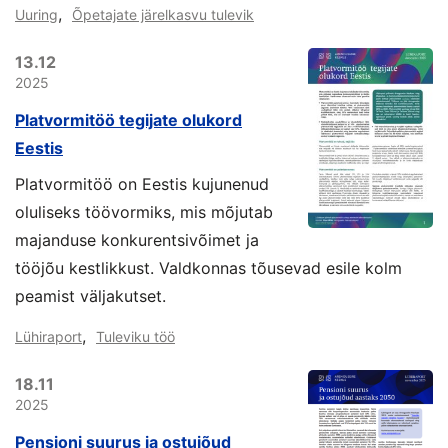
,
Uuring
Õpetajate järelkasvu tulevik
13.12
2025
Platvormitöö tegijate olukord
Eestis
Platvormitöö on Eestis kujunenud
oluliseks töövormiks, mis mõjutab
majanduse konkurentsivõimet ja
tööjõu kestlikkust. Valdkonnas tõusevad esile kolm
peamist väljakutset.
,
Lühiraport
Tuleviku töö
18.11
2025
Pensioni suurus ja ostujõud