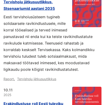
Tervishoiu jätkusuutlikkus.
Stsenaariumid aastani 2035
Eesti tervishoiusüsteem tugineb
solidaarsele ravikindlustusele, mille
korral tööealised ja terved inimesed
panustavad nii enda kui ka teiste ravikindlustatute
ravikulude katmisesse. Teenuseid rahastab ja
korraldab keskselt Tervisekassa. Kaks kolmandikku
tervishoiu tuludest tuleb sotsiaalmaksust, mida
maksavad töötavad inimesed, kes moodustavad
ligikaudu poole kõigist ravikindlustatutest.
,
Raport
Tervishoiu jätkusuutlikkus
10.11
2025
Erakindlustuse roll Eesti tuleviku