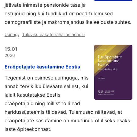
jäävate inimeste pensionide tase ja
ostujõud ning kui tundlikud on need tulemused
demograafiliste ja makromajanduslike eelduste suhtes.
,
Uuring
Tuleviku eakate rahaline heaolu
15.01
2026
Eraõpetajate kasutamine Eestis
Tegemist on esimese uuringuga, mis
annab tervikliku ülevaate sellest, kui
laialt kasutatakse Eestis
eraõpetajaid ning millist rolli nad
haridussüsteemis täidavad. Tulemused näitavad, et
eraõpetajate kasutamine on muutunud oluliseks osaks
laste õpiteekonnast.