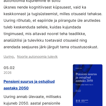
autonoomia kujunemine ei sõltu
üksnes nende kognitiivsest küpsusest, vaid ka
keskkonnast ja tugisüsteemist, milles otsuseid tehakse.
Uuring rõhutab, et eapiiride ja piirangute üle arutledes
tuleb keskenduda sellele, kuidas kujundada
tingimused, mis aitavad noorel teha teadlikke,
analüütilisi ja tulevikku toetavaid otsuseid ning
arendada seejuures järk-järgult tema otsustusoskust.
,
Uuring
Noorte autonoomia tulevik
05.02
2026
Pensioni suurus ja ostujõud
aastaks 2050
Uuring annab ülevaate, milliseks
kujuneb 2050. aastal pensionile