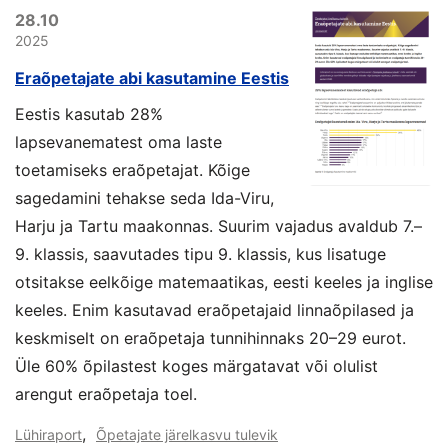
28.10
2025
Eraõpetajate abi kasutamine Eestis
Eestis kasutab 28%
lapsevanematest oma laste
toetamiseks eraõpetajat. Kõige
sagedamini tehakse seda Ida-Viru,
Harju ja Tartu maakonnas. Suurim vajadus avaldub 7.–
9. klassis, saavutades tipu 9. klassis, kus lisatuge
otsitakse eelkõige matemaatikas, eesti keeles ja inglise
keeles. Enim kasutavad eraõpetajaid linnaõpilased ja
keskmiselt on eraõpetaja tunnihinnaks 20–29 eurot.
Üle 60% õpilastest koges märgatavat või olulist
arengut eraõpetaja toel.
,
Lühiraport
Õpetajate järelkasvu tulevik