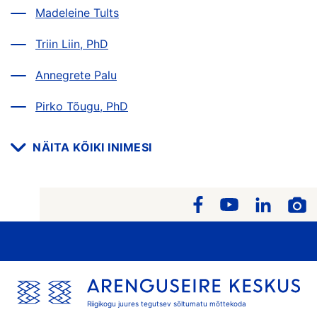
Madeleine Tults
Triin Liin, PhD
Annegrete Palu
Pirko Tõugu, PhD
NÄITA KÕIKI INIMESI
Riigikogu juures tegutsev sõltumatu mõttekoda