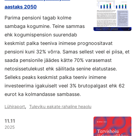
aastaks 2050
Parima pensioni tagab kolme
sambaga kogumine. Teine sammas
ehk kogumispension suurendab
keskmist palka teeniva inimese prognoositavat
pensioni kuni 32% võrra. Samas sellest veel ei piisa, et
saada pensionile jäädes kätte 70% varasemast
netosissetulekust ehk säilitada senine elatustase.
Selleks peaks keskmist palka teeniv inimene
investeerima igakuiselt veel 3% brutopalgast ehk 62
eurot ka kolmandasse sambasse.
,
Lühiraport
Tuleviku eakate rahaline heaolu
11.11
2025