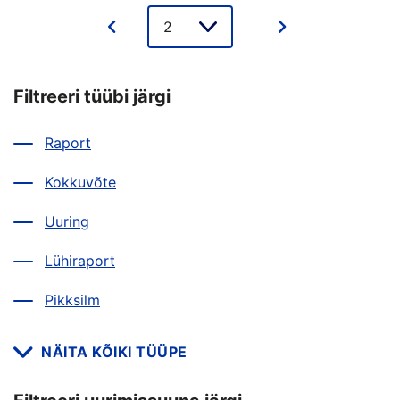
Lehe
valik
Filtreeri tüübi järgi
Raport
Kokkuvõte
Uuring
Lühiraport
Pikksilm
NÄITA KÕIKI TÜÜPE