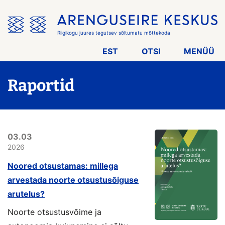
Jäta
menüü
vahele
Riigikogu juures tegutsev sõltumatu mõttekoda
EST
OTSI
MENÜÜ
Raportid
03.03
2026
Noored otsustamas: millega
arvestada noorte otsustusõiguse
arutelus?
Noorte otsustusvõime ja