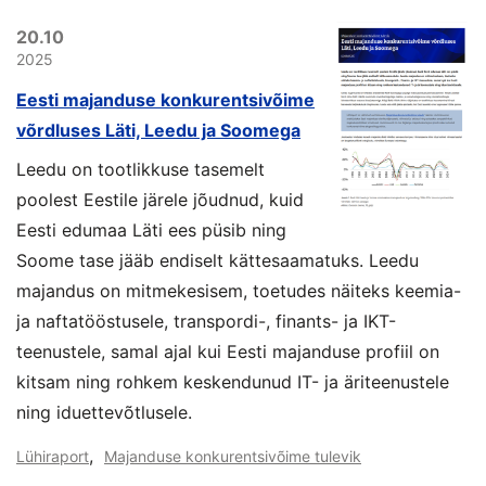
20.10
2025
Eesti majanduse konkurentsivõime
võrdluses Läti, Leedu ja Soomega
Leedu on tootlikkuse tasemelt
poolest Eestile järele jõudnud, kuid
Eesti edumaa Läti ees püsib ning
Soome tase jääb endiselt kättesaamatuks. Leedu
majandus on mitmekesisem, toetudes näiteks keemia-
ja naftatööstusele, transpordi-, finants- ja IKT-
teenustele, samal ajal kui Eesti majanduse profiil on
kitsam ning rohkem keskendunud IT- ja äriteenustele
ning iduettevõtlusele.
,
Lühiraport
Majanduse konkurentsivõime tulevik