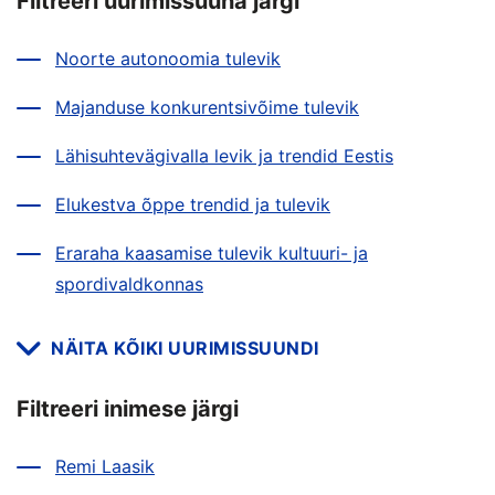
Filtreeri uurimissuuna järgi
Noorte autonoomia tulevik
Majanduse konkurentsivõime tulevik
Lähisuhtevägivalla levik ja trendid Eestis
Elukestva õppe trendid ja tulevik
Eraraha kaasamise tulevik kultuuri- ja
spordivaldkonnas
NÄITA KÕIKI UURIMISSUUNDI
Filtreeri inimese järgi
Remi Laasik