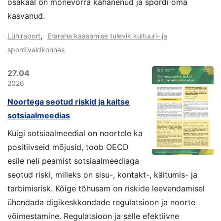
osakaal on mõnevõrra kahanenud ja spordi oma
kasvanud.
,
Lühiraport
Eraraha kaasamise tulevik kultuuri- ja
spordivaldkonnas
27.04
2026
Noortega seotud riskid ja kaitse
sotsiaalmeedias
Kuigi sotsiaalmeedial on noortele ka
positiivseid mõjusid, toob OECD
esile neli peamist sotsiaalmeediaga
seotud riski, milleks on sisu-, kontakt-, käitumis- ja
tarbimisrisk. Kõige tõhusam on riskide leevendamisel
ühendada digikeskkondade regulatsioon ja noorte
võimestamine. Regulatsioon ja selle efektiivne