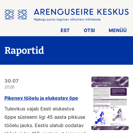
Jäta
menüü
vahele
Riigikogu juures tegutsev sõltumatu mõttekoda
EST
OTSI
MENÜÜ
Raportid
30.07
2026
Pikenev tööelu ja elukestev õpe
Tulevikus vajab Eesti elukestva
õppe süsteemi ligi 45 aasta pikkuse
tööelu jaoks. Eestis ulatub oodatav