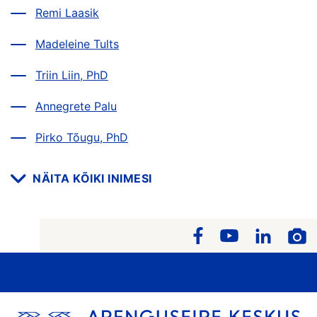
Remi Laasik
Madeleine Tults
Triin Liin, PhD
Annegrete Palu
Pirko Tõugu, PhD
NÄITA KÕIKI INIMESI