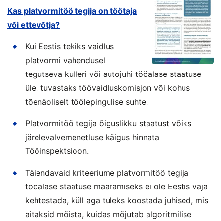
Kas platvormitöö tegija on töötaja
või ettevõtja?
Kui Eestis tekiks vaidlus
platvormi vahendusel
tegutseva kulleri või autojuhi tööalase staatuse
üle, tuvastaks töövaidluskomisjon või kohus
tõenäoliselt töölepingulise suhte.
Platvormitöö tegija õiguslikku staatust võiks
järelevalvemenetluse käigus hinnata
Tööinspektsioon.
Täiendavaid kriteeriume platvormitöö tegija
tööalase staatuse määramiseks ei ole Eestis vaja
kehtestada, küll aga tuleks koostada juhised, mis
aitaksid mõista, kuidas mõjutab algoritmilise