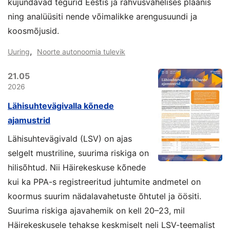
kujundavad tegurid Eestis ja rahvusvahelises plaanis
ning analüüsiti nende võimalikke arengusuundi ja
koosmõjusid.
,
Uuring
Noorte autonoomia tulevik
21.05
2026
Lähisuhtevägivalla kõnede
ajamustrid
Lähisuhtevägivald (LSV) on ajas
selgelt mustriline, suurima riskiga on
hilisõhtud. Nii Häirekeskuse kõnede
kui ka PPA-s registreeritud juhtumite andmetel on
koormus suurim nädalavahetuste õhtutel ja öösiti.
Suurima riskiga ajavahemik on kell 20–23, mil
Häirekeskusele tehakse keskmiselt neli LSV-teemalist