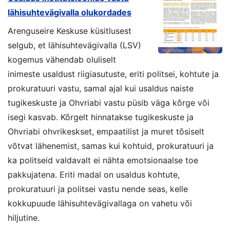
lähisuhtevägivalla olukordades
Arenguseire Keskuse küsitlusest
selgub, et lähisuhtevägivalla (LSV)
kogemus vähendab oluliselt
inimeste usaldust riigiasutuste, eriti politsei, kohtute ja
prokuratuuri vastu, samal ajal kui usaldus naiste
tugikeskuste ja Ohvriabi vastu püsib väga kõrge või
isegi kasvab. Kõrgelt hinnatakse tugikeskuste ja
Ohvriabi ohvrikeskset, empaatilist ja muret tõsiselt
võtvat lähenemist, samas kui kohtuid, prokuratuuri ja
ka politseid valdavalt ei nähta emotsionaalse toe
pakkujatena. Eriti madal on usaldus kohtute,
prokuratuuri ja politsei vastu nende seas, kelle
kokkupuude lähisuhtevägivallaga on vahetu või
hiljutine.