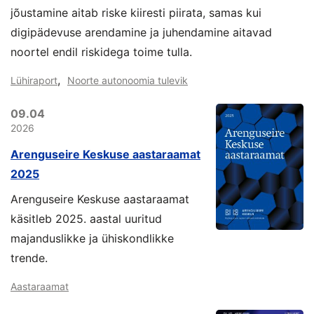
jõustamine aitab riske kiiresti piirata, samas kui
digipädevuse arendamine ja juhendamine aitavad
noortel endil riskidega toime tulla.
,
Lühiraport
Noorte autonoomia tulevik
09.04
2026
Arenguseire Keskuse aastaraamat
2025
Arenguseire Keskuse aastaraamat
käsitleb 2025. aastal uuritud
majanduslikke ja ühiskondlikke
trende.
Aastaraamat