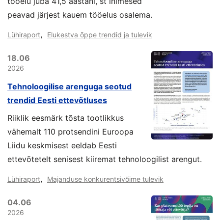
tööelu juba 41,5 aastani, st inimesed
peavad järjest kauem tööelus osalema.
,
Lühiraport
Elukestva õppe trendid ja tulevik
18.06
2026
Tehnoloogilise arenguga seotud
trendid Eesti ettevõtluses
Riiklik eesmärk tõsta tootlikkus
vähemalt 110 protsendini Euroopa
Liidu keskmisest eeldab Eesti
ettevõtetelt senisest kiiremat tehnoloogilist arengut.
,
Lühiraport
Majanduse konkurentsivõime tulevik
04.06
2026