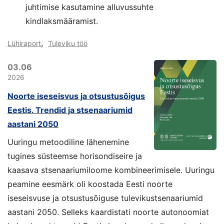
juhtimise kasutamine alluvussuhte
kindlaksmääramist.
,
Lühiraport
Tuleviku töö
03.06
2026
Noorte iseseisvus ja otsustusõigus
Eestis. Trendid ja stsenaariumid
aastani 2050
Uuringu metoodiline lähenemine
tugines süsteemse horisondiseire ja
kaasava stsenaariumiloome kombineerimisele. Uuringu
peamine eesmärk oli koostada Eesti noorte
iseseisvuse ja otsustusõiguse tulevikustsenaariumid
aastani 2050. Selleks kaardistati noorte autonoomiat