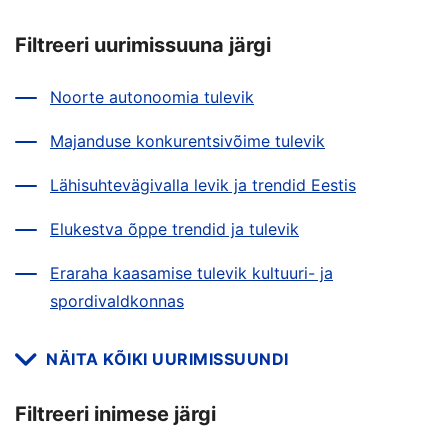
Filtreeri uurimissuuna järgi
Noorte autonoomia tulevik
Majanduse konkurentsivõime tulevik
Lähisuhtevägivalla levik ja trendid Eestis
Elukestva õppe trendid ja tulevik
Eraraha kaasamise tulevik kultuuri- ja
spordivaldkonnas
NÄITA KÕIKI UURIMISSUUNDI
Filtreeri inimese järgi