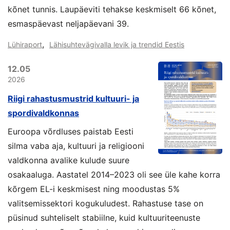
kõnet tunnis. Laupäeviti tehakse keskmiselt 66 kõnet,
esmaspäevast neljapäevani 39.
,
Lühiraport
Lähisuhtevägivalla levik ja trendid Eestis
12.05
2026
Riigi rahastusmustrid kultuuri- ja
spordivaldkonnas
Euroopa võrdluses paistab Eesti
silma vaba aja, kultuuri ja religiooni
valdkonna avalike kulude suure
osakaaluga. Aastatel 2014–2023 oli see üle kahe korra
kõrgem EL-i keskmisest ning moodustas 5%
valitsemissektori kogukuludest. Rahastuse tase on
püsinud suhteliselt stabiilne, kuid kultuuriteenuste