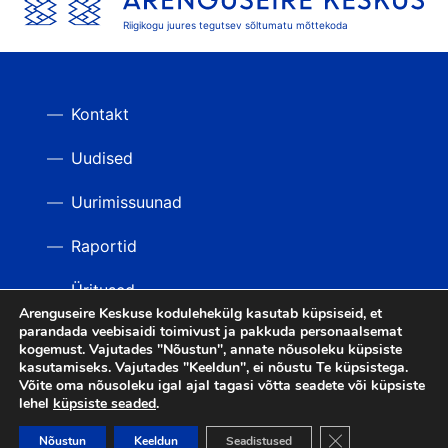
Riigikogu juures tegutsev sõltumatu mõttekoda
Kontakt
Uudised
Uurimissuunad
Raportid
Üritused
Arenguseire Keskuse kodulehekülg kasutab küpsiseid, et
parandada veebisaidi toimivust ja pakkuda personaalsemat
Videod
TAGASI ÜLES
kogemust. Vajutades "Nõustun", annate nõusoleku küpsiste
kasutamiseks. Vajutades "Keeldun", ei nõustu Te küpsistega.
Võite oma nõusoleku igal ajal tagasi võtta seadete või küpsiste
lehel
küpsiste seaded
.
LIITU UUDISKIRJAGA
Close GDPR Cooki
Nõustun
Keeldun
Seadistused