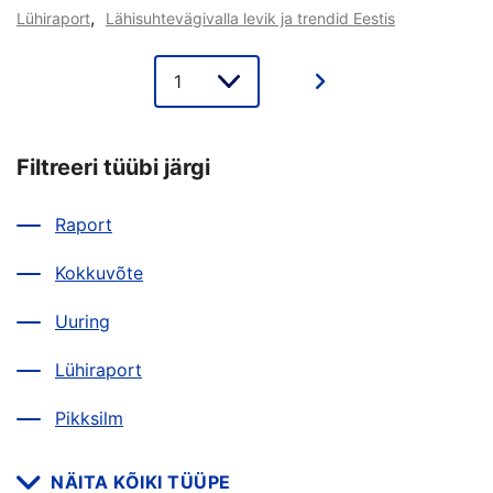
,
Lühiraport
Lähisuhtevägivalla levik ja trendid Eestis
Lehe
valik
Filtreeri tüübi järgi
Raport
Kokkuvõte
Uuring
Lühiraport
Pikksilm
NÄITA KÕIKI TÜÜPE