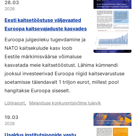
28.03
2026
Eesti kaitsetööstuse väljavaated
Euroopa kaitsevajaduste kasvades
Euroopa julgeoleku tugevdamine ja
NATO kaitsekulude kasv loob
Eestile märkimisväärse võimaluse
kasvatada meie kaitsetööstust. Lähima kümnendi
jooksul investeerivad Euroopa riigid kaitsevarustuse
soetamisse täiendavalt 1 triljon eurot, millest pool
hangitakse Euroopa siseselt.
,
Lühiraport
Majanduse konkurentsivõime tulevik
19.03
2026
Usaldus institutsioonide vastu