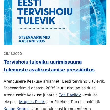
25.11.2020
Tervishoiu tuleviku uurimissuuna
tulemuste avalikustamise pressiüritus
Arenguseire Keskuse aruannet „Eesti tervishoiu tulevik.
Stsenaariumid aastani 2035“ tutvustavad esitlusel
Arenguseire Keskuse juhataja
Tea Danilov
, keskuse
ekspert
Magnus Piirits
ja mõttekoja Praxis analüütik
Kaupo Koppel
. Uuringu tulemusi kommenteerib