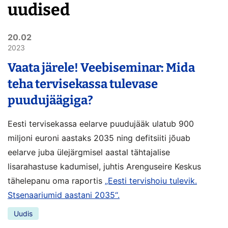
uudised
20.02
2023
Vaata järele! Veebiseminar: Mida
teha tervisekassa tulevase
puudujäägiga?
Eesti tervisekassa eelarve puudujääk ulatub 900
miljoni euroni aastaks 2035 ning defitsiiti jõuab
eelarve juba ülejärgmisel aastal tähtajalise
lisarahastuse kadumisel, juhtis Arenguseire Keskus
tähelepanu oma raportis
„Eesti tervishoiu tulevik.
Stsenaariumid aastani 2035“.
Uudis