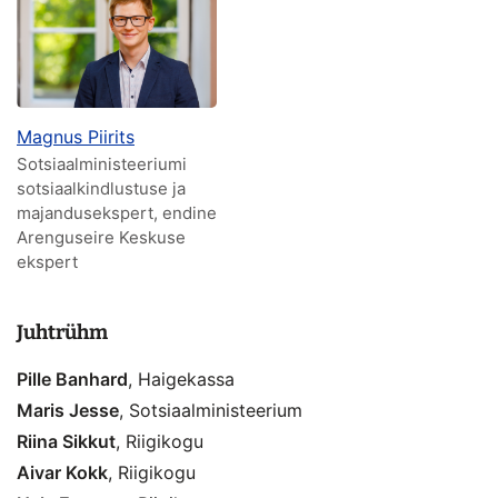
Magnus Piirits
Sotsiaalministeeriumi
sotsiaalkindlustuse ja
majandusekspert, endine
Arenguseire Keskuse
ekspert
Juhtrühm
Pille Banhard
, Haigekassa
Maris Jesse
, Sotsiaalministeerium
Riina Sikkut
, Riigikogu
Aivar Kokk
, Riigikogu