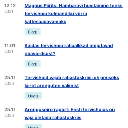
12.12
Magnus Piirits: Hambaravi hüvitamine teeks
2021
tervishoiu kolmandiku võrra
kättesaadavamaks
Blogi
11.01
Kuidas tervishoiu rahaallikad mõjutavad
2021
ebavõrdsust?
Blogi
25.11
Tervishoid vajab rahastuskriisi ohjamiseks
2020
kiiret arengutee valimist
Uudis
25.11
Arenguseire raport: Eesti tervishoius on
2020
vaja ületada rahastuskriis
Uudis