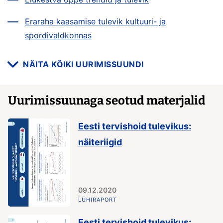
Eraraha kaasamise tulevik kultuuri- ja
spordivaldkonnas
NÄITA KÕIKI UURIMISSUUNDI
Uurimissuunaga seotud materjalid
Eesti tervishoid tulevikus:
näiteriigid
09.12.2020
LÜHIRAPORT
Eesti tervishoid tulevikus: