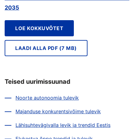
2035
LOE KOKKUVÕTET
LAADI ALLA PDF (7 MB)
Teised uurimissuunad
Noorte autonoomia tulevik
Majanduse konkurentsivõime tulevik
Lähisuhtevägivalla levik ja trendid Eestis
Elukestva õppe trendid ja tulevik