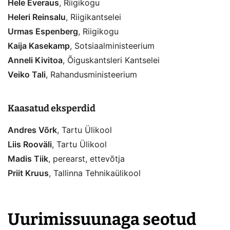
Hele Everaus
, Riigikogu
Heleri Reinsalu
, Riigikantselei
Urmas Espenberg
, Riigikogu
Kaija Kasekamp
, Sotsiaalministeerium
Anneli Kivitoa
, Õiguskantsleri Kantselei
Veiko Tali
, Rahandusministeerium
Kaasatud eksperdid
Andres Võrk
, Tartu Ülikool
Liis Rooväli
, Tartu Ülikool
Madis Tiik
, perearst, ettevõtja
Priit Kruus
, Tallinna Tehnikaülikool
Uurimissuunaga seotud