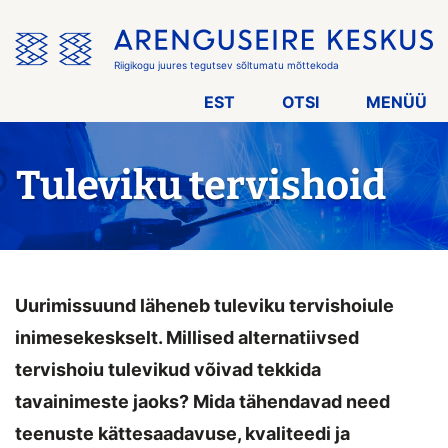
Jäta
menüü
vahele
Riigikogu juures tegutsev sõltumatu mõttekoda
EST
OTSI
MENÜÜ
Tuleviku tervishoid
Uurimissuund läheneb tuleviku tervishoiule
inimesekeskselt. Millised alternatiivsed
tervishoiu tulevikud võivad tekkida
tavainimeste jaoks? Mida tähendavad need
teenuste kättesaadavuse, kvaliteedi ja