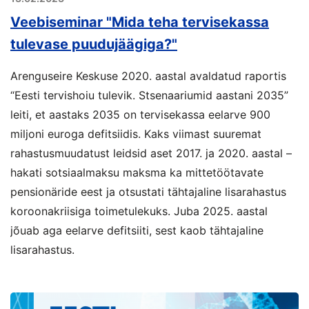
Veebiseminar "Mida teha tervisekassa
tulevase puudujäägiga?"
Arenguseire Keskuse 2020. aastal avaldatud raportis
“Eesti tervishoiu tulevik. Stsenaariumid aastani 2035”
leiti, et aastaks 2035 on tervisekassa eelarve 900
miljoni euroga defitsiidis. Kaks viimast suuremat
rahastusmuudatust leidsid aset 2017. ja 2020. aastal –
hakati sotsiaalmaksu maksma ka mittetöötavate
pensionäride eest ja otsustati tähtajaline lisarahastus
koroonakriisiga toimetulekuks. Juba 2025. aastal
jõuab aga eelarve defitsiiti, sest kaob tähtajaline
lisarahastus.