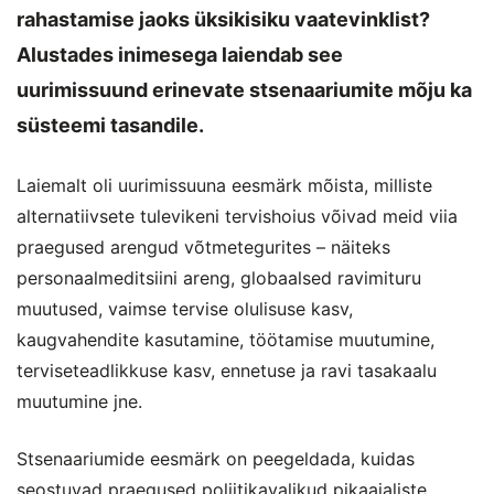
rahastamise jaoks üksikisiku vaatevinklist?
Alustades inimesega laiendab see
uurimissuund erinevate stsenaariumite mõju ka
süsteemi tasandile.
Laiemalt oli uurimissuuna eesmärk mõista, milliste
alternatiivsete tulevikeni tervishoius võivad meid viia
praegused arengud võtmetegurites – näiteks
personaalmeditsiini areng, globaalsed ravimituru
muutused, vaimse tervise olulisuse kasv,
kaugvahendite kasutamine, töötamise muutumine,
terviseteadlikkuse kasv, ennetuse ja ravi tasakaalu
muutumine jne.
Stsenaariumide eesmärk on peegeldada, kuidas
seostuvad praegused poliitikavalikud pikaajaliste